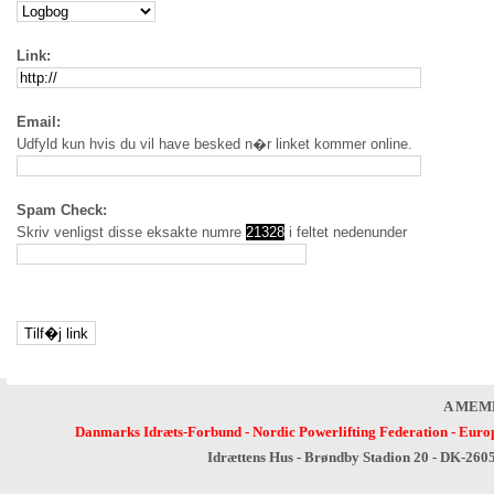
Link:
Email:
Udfyld kun hvis du vil have besked n�r linket kommer online.
Spam Check:
Skriv venligst disse eksakte numre
21328
i feltet nedenunder
A MEM
Danmarks Idræts-Forbund
-
Nordic Powerlifting Federation
-
Europ
Idrættens Hus - Brøndby Stadion 20 - DK-260