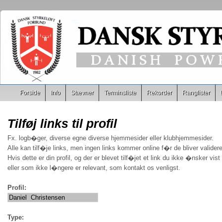
Forside
Info
Stævner
Terminsliste
Rekorder
Ranglister
Tilføj links til profil
Fx. logb�ger, diverse egne diverse hjemmesider eller klubhjemmesider.
Alle kan tilf�je links, men ingen links kommer online f�r de bliver validere
Hvis dette er din profil, og der er blevet tilf�jet et link du ikke �nsker vist
eller som ikke l�ngere er relevant, som kontakt os venligst.
Profil:
Type: