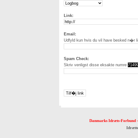
Link:
Email:
Udfyld kun hvis du vil have besked n�r l
Spam Check:
Skriv venligst disse eksakte numre
7149
Danmarks Idræts-Forbund
Idrætt