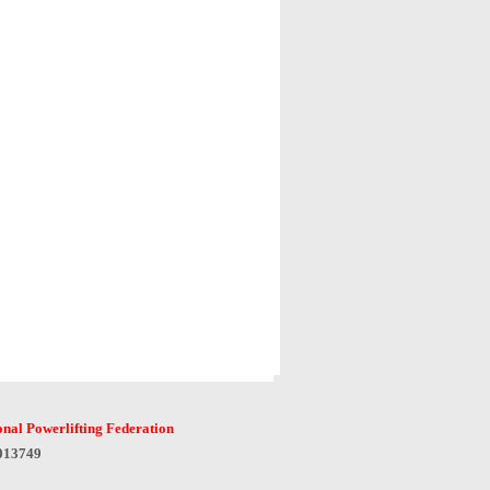
onal Powerlifting Federation
6013749