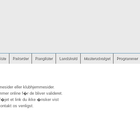
iste
Rekorder
Ranglister
Landshold
Masterudvalget
Programmer
mesider eller klubhjemmesider.
mmer online f�r de bliver valideret.
ilf�jet et link du ikke �nsker vist
ontakt os venligst.