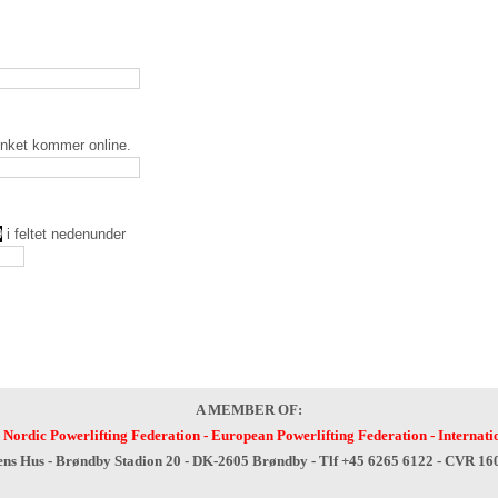
inket kommer online.
9
i feltet nedenunder
A MEMBER OF:
-
Nordic Powerlifting Federation
-
European Powerlifting Federation
-
Internati
ens Hus - Brøndby Stadion 20 - DK-2605 Brøndby - Tlf +45 6265 6122 - CVR 1