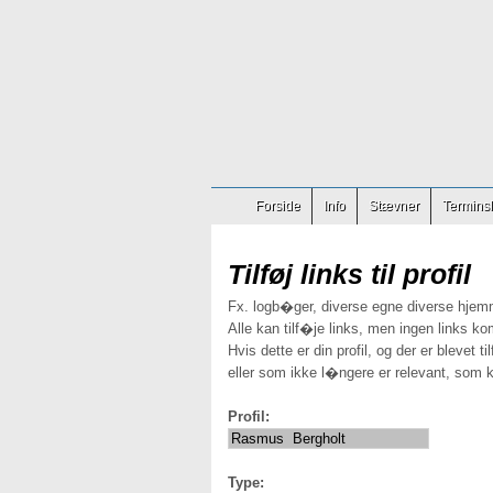
Forside
Info
Stævner
Terminsl
Tilføj links til profil
Fx. logb�ger, diverse egne diverse hjem
Alle kan tilf�je links, men ingen links ko
Hvis dette er din profil, og der er blevet t
eller som ikke l�ngere er relevant, som k
Profil:
Type: