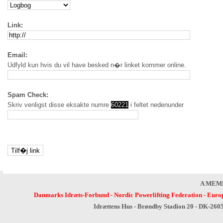
Link:
Email:
Udfyld kun hvis du vil have besked n�r linket kommer online.
Spam Check:
Skriv venligst disse eksakte numre
60221
i feltet nedenunder
A MEM
Danmarks Idræts-Forbund
-
Nordic Powerlifting Federation
-
Europ
Idrættens Hus - Brøndby Stadion 20 - DK-260