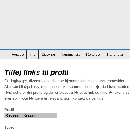
Forside
Info
Stævner
Terminsliste
Rekorder
Ranglister
Tilføj links til profil
Fx. logb�ger, diverse egne diverse hjemmesider eller klubhjemmesider.
Alle kan tilf�je links, men ingen links kommer online f�r de bliver validere
Hvis dette er din profil, og der er blevet tilf�jet et link du ikke �nsker vist
eller som ikke l�ngere er relevant, som kontakt os venligst.
Profil:
Type: