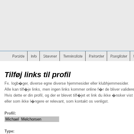
Forside
Info
Stævner
Terminsliste
Rekorder
Ranglister
Tilføj links til profil
Fx. logb�ger, diverse egne diverse hjemmesider eller klubhjemmesider.
Alle kan tilf�je links, men ingen links kommer online f�r de bliver validere
Hvis dette er din profil, og der er blevet tilf�jet et link du ikke �nsker vist
eller som ikke l�ngere er relevant, som kontakt os venligst.
Profil:
Type: