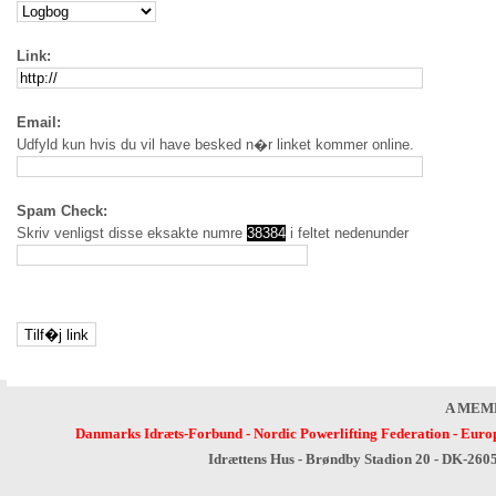
Link:
Email:
Udfyld kun hvis du vil have besked n�r linket kommer online.
Spam Check:
Skriv venligst disse eksakte numre
38384
i feltet nedenunder
A MEM
Danmarks Idræts-Forbund
-
Nordic Powerlifting Federation
-
Europ
Idrættens Hus - Brøndby Stadion 20 - DK-260