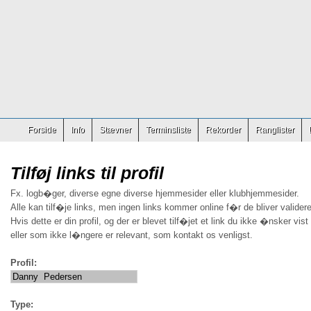
Forside
Info
Stævner
Terminsliste
Rekorder
Ranglister
Tilføj links til profil
Fx. logb�ger, diverse egne diverse hjemmesider eller klubhjemmesider.
Alle kan tilf�je links, men ingen links kommer online f�r de bliver validere
Hvis dette er din profil, og der er blevet tilf�jet et link du ikke �nsker vist
eller som ikke l�ngere er relevant, som kontakt os venligst.
Profil:
Type: