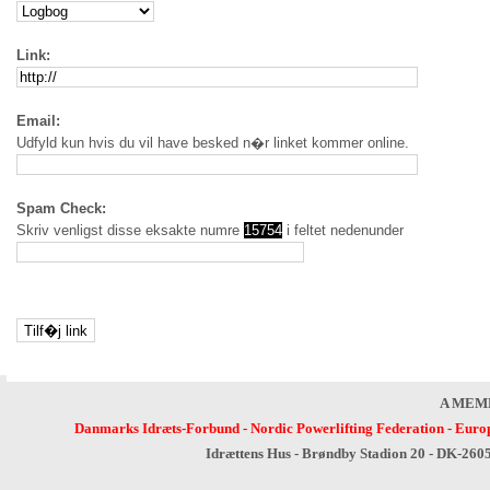
Link:
Email:
Udfyld kun hvis du vil have besked n�r linket kommer online.
Spam Check:
Skriv venligst disse eksakte numre
15754
i feltet nedenunder
A MEM
Danmarks Idræts-Forbund
-
Nordic Powerlifting Federation
-
Europ
Idrættens Hus - Brøndby Stadion 20 - DK-260