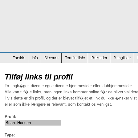
Forside
Info
Stævner
Terminsliste
Rekorder
Ranglister
Tilføj links til profil
Fx. logb�ger, diverse egne diverse hjemmesider eller klubhjemmesider.
Alle kan tilf�je links, men ingen links kommer online f�r de bliver validere
Hvis dette er din profil, og der er blevet tilf�jet et link du ikke �nsker vist
eller som ikke l�ngere er relevant, som kontakt os venligst.
Profil:
Type: