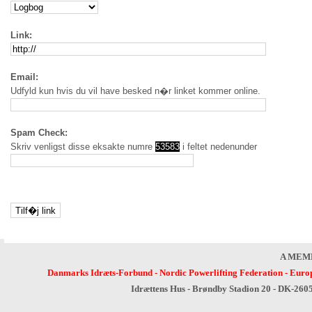
Link:
Email:
Udfyld kun hvis du vil have besked n�r linket kommer online.
Spam Check:
Skriv venligst disse eksakte numre
53583
i feltet nedenunder
A MEM
Danmarks Idræts-Forbund
-
Nordic Powerlifting Federation
-
Europ
Idrættens Hus - Brøndby Stadion 20 - DK-260