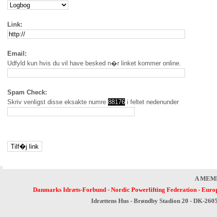
Link:
Email:
Udfyld kun hvis du vil have besked n�r linket kommer online.
Spam Check:
Skriv venligst disse eksakte numre
88176
i feltet nedenunder
A MEM
Danmarks Idræts-Forbund
-
Nordic Powerlifting Federation
-
Europ
Idrættens Hus - Brøndby Stadion 20 - DK-260