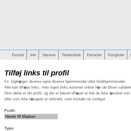
Forside
Info
Stævner
Terminsliste
Rekorder
Ranglister
Tilføj links til profil
Fx. logb�ger, diverse egne diverse hjemmesider eller klubhjemmesider.
Alle kan tilf�je links, men ingen links kommer online f�r de bliver validere
Hvis dette er din profil, og der er blevet tilf�jet et link du ikke �nsker vist
eller som ikke l�ngere er relevant, som kontakt os venligst.
Profil:
Type: