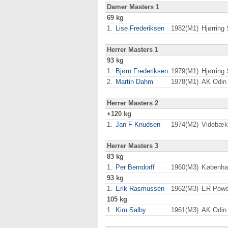
Damer Masters 1
69 kg
1.
Lise Frederiksen
1982(M1)
Hjørring
Herrer Masters 1
93 kg
1.
Bjørn Frederiksen
1979(M1)
Hjørring
2.
Martin Dahm
1978(M1)
AK Odin
Herrer Masters 2
+120 kg
1.
Jan F Knudsen
1974(M2)
Videbæk
Herrer Masters 3
83 kg
1.
Per Berndorff
1960(M3)
Københa
93 kg
1.
Erik Rasmussen
1962(M3)
ER Power
105 kg
1.
Kim Salby
1961(M3)
AK Odin