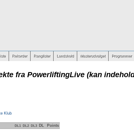
iste
Rekorder
Ranglister
Landshold
Masterudvalget
Programmer
ekte fra PowerliftingLive (kan indehold
te Klub
DL
Points
DL1
DL2
DL3