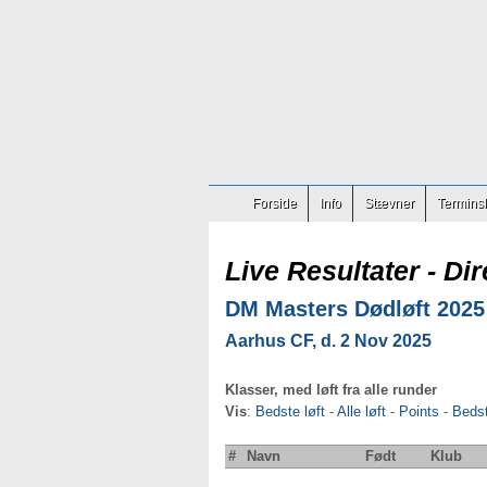
Forside
Info
Stævner
Terminsl
Live Resultater - Dir
DM Masters Dødløft 2025
Aarhus CF, d. 2 Nov 2025
Klasser, med løft fra alle runder
Vis
:
Bedste løft
-
Alle løft
-
Points
-
Beds
#
Navn
Født
Klub