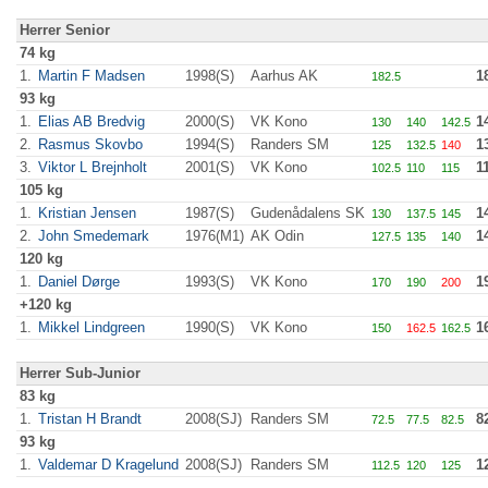
Herrer Senior
74 kg
1.
Martin F Madsen
1998(S)
Aarhus AK
1
182.5
93 kg
1.
Elias AB Bredvig
2000(S)
VK Kono
1
130
140
142.5
2.
Rasmus Skovbo
1994(S)
Randers SM
1
125
132.5
140
3.
Viktor L Brejnholt
2001(S)
VK Kono
1
102.5
110
115
105 kg
1.
Kristian Jensen
1987(S)
Gudenådalens SK
1
130
137.5
145
2.
John Smedemark
1976(M1)
AK Odin
1
127.5
135
140
120 kg
1.
Daniel Dørge
1993(S)
VK Kono
1
170
190
200
+120 kg
1.
Mikkel Lindgreen
1990(S)
VK Kono
1
150
162.5
162.5
Herrer Sub-Junior
83 kg
1.
Tristan H Brandt
2008(SJ)
Randers SM
8
72.5
77.5
82.5
93 kg
1.
Valdemar D Kragelund
2008(SJ)
Randers SM
1
112.5
120
125