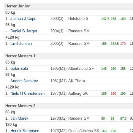
Herrer Junior
83 kg
1.
Joshua J Cope
2003(J)
Holstebro S
1
147.5
155
160
93 kg
-
Daniel B Jæger
2004(J)
Randers SM
+120 kg
1.
Emil Jensen
2005(J)
Randers SM
1
155
162.5
170
Herrer Masters 1
83 kg
1.
Salar Zaki
1985(M1)
Albertslund SF
1
145
150
155
93 kg
-
Anders Norskov
1981(M1)
AK Thorø
+120 kg
1.
Niels H Christensen
1977(M1)
Aalborg SK
1
185
190
190
Herrer Masters 2
66 kg
1.
Jan Marek
1970(M2)
Randers SM
9
90
96
97.5
120 kg
1.
Henrik Sørensen
1973(M2)
Gudenådalens SK
1
160
170