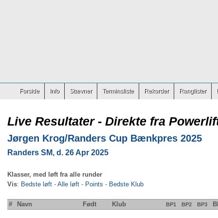
Forside
Info
Stævner
Terminsliste
Rekorder
Ranglister
Live Resultater - Direkte fra Powerlif
Jørgen Krog/Randers Cup Bænkpres 2025
Randers SM, d. 26 Apr 2025
Klasser, med løft fra alle runder
Vis
:
Bedste løft
-
Alle løft
-
Points
-
Bedste Klub
#
Navn
Født
Klub
B
BP1
BP2
BP3