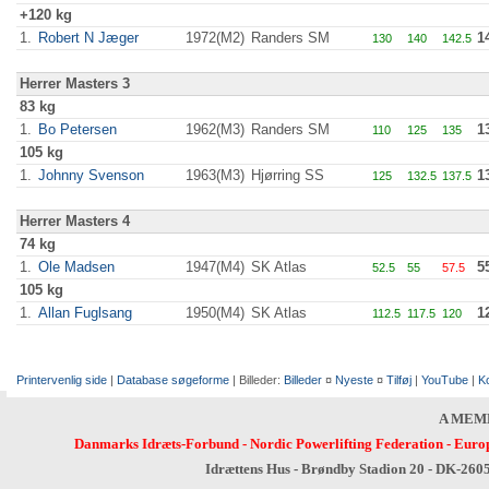
+120 kg
1.
Robert N Jæger
1972(M2)
Randers SM
1
130
140
142.5
Herrer Masters 3
83 kg
1.
Bo Petersen
1962(M3)
Randers SM
1
110
125
135
105 kg
1.
Johnny Svenson
1963(M3)
Hjørring SS
1
125
132.5
137.5
Herrer Masters 4
74 kg
1.
Ole Madsen
1947(M4)
SK Atlas
5
52.5
55
57.5
105 kg
1.
Allan Fuglsang
1950(M4)
SK Atlas
1
112.5
117.5
120
Printervenlig side
|
Database søgeforme
| Billeder:
Billeder
¤
Nyeste
¤
Tilføj
|
YouTube
|
K
A MEM
Danmarks Idræts-Forbund
-
Nordic Powerlifting Federation
-
Europ
Idrættens Hus - Brøndby Stadion 20 - DK-260