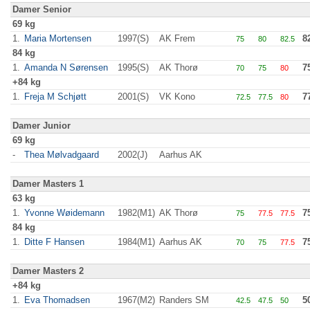
Damer Senior
69 kg
1.
Maria Mortensen
1997(S)
AK Frem
8
75
80
82.5
84 kg
1.
Amanda N Sørensen
1995(S)
AK Thorø
7
70
75
80
+84 kg
1.
Freja M Schjøtt
2001(S)
VK Kono
7
72.5
77.5
80
Damer Junior
69 kg
-
Thea Mølvadgaard
2002(J)
Aarhus AK
Damer Masters 1
63 kg
1.
Yvonne Wøidemann
1982(M1)
AK Thorø
7
75
77.5
77.5
84 kg
1.
Ditte F Hansen
1984(M1)
Aarhus AK
7
70
75
77.5
Damer Masters 2
+84 kg
1.
Eva Thomadsen
1967(M2)
Randers SM
5
42.5
47.5
50