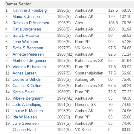
Damer Senior
1.
Kathrine J Forsberg
1996(S)
Aarhus AK
127.5
68.30
2.
Maria K Jensen
1985(S)
Aarhus AK
120
102.10
3.
Rebekka R Andersen
1996(S)
Ares
108.5
76.76
4.
Katja Jørgensen
1988(S)
Aarhus AK
108
81.94
5.
Sara E Paaske
1993(S)
Aarhus AK
90
56.52
6.
Lene Wollesen
1995(S)
Pure PP
90
57.36
7.
Sofie S Bengtson
1997(S)
VK Kono
97.5
74.68
8.
Annette Pedersen
1968(M2)
Aarhus AK
92.5
71.14
9.
Martine I Jørgensen
1997(S)
Københavns SK
85
61.94
10.
Victoria BI Isaksen
1998(S)
Pure PP
77.5
59.92
11.
Agnes Larsen
1997(S)
Sportshøjskolen
77.5
66.96
12.
Cecilie S Udholm
1998(S)
Aalborg SK
80
75.40
13.
Camilla K Cullum
1985(S)
Københavns SK
67.5
58.24
14.
Kathja Sejer
1989(S)
Pure PP
72.5
77.22
15.
Vibeke Bergmann
1979(M1)
Aarhus AK
55
49.30
16.
Jette A Lindbjerg
1991(S)
Horsens SK
70
74.68
17.
Louise K Madsen
1993(S)
Aarhus AK
70
74.96
18.
Ida W Nielsen
2002(J)
Pure PP
65
65.00
19.
Julie Sørensen
1997(S)
Aarhus AK
55
74.46
-
Channe Hviid
1994(S)
VK Kono
0
63.00