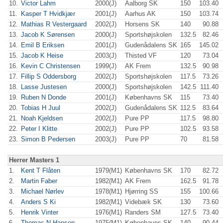
10.
Victor Lahm
2000(J)
Aalborg SK
150
103.40
11.
Kasper T Hvidkjær
2001(J)
Aarhus AK
150
103.74
12.
Mathias R Vestergaard
2002(J)
Horsens SK
140
90.88
13.
Jacob K Sørensen
2000(J)
Sportshøjskolen
132.5
82.46
14.
Emil B Eriksen
2001(J)
Gudenådalens SK
165
145.02
15.
Jacob K Heise
2003(J)
Thisted VF
120
73.04
16.
Kevin C Christensen
1999(J)
AK Frem
132.5
90.98
17.
Fillip S Oddersborg
2002(J)
Sportshøjskolen
117.5
73.26
18.
Lasse Justesen
2000(J)
Sportshøjskolen
142.5
111.40
19.
Ruben N Donde
2001(J)
Københavns SK
115
73.40
20.
Tobias H Juul
2002(J)
Gudenådalens SK
112.5
83.64
21.
Noah Kjeldsen
2002(J)
Pure PP
117.5
98.80
22.
Peter I Klitte
2002(J)
Pure PP
102.5
93.58
23.
Simon B Pedersen
2003(J)
Pure PP
70
81.58
Herrer Masters 1
1.
Kent T Flåten
1979(M1)
Københavns SK
170
82.72
2.
Martin Faber
1982(M1)
AK Frem
162.5
91.78
3.
Michael Nørlev
1978(M1)
Hjørring SS
155
100.66
4.
Anders S Ki
1982(M1)
Videbæk SK
130
73.60
5.
Henrik Vinter
1976(M1)
Randers SM
127.5
73.40
6.
Thomas N Hansen
1975(M1)
Københavns SK
140
90.44