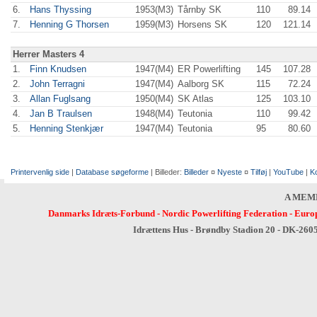
6.
Hans Thyssing
1953(M3)
Tårnby SK
110
89.14
7.
Henning G Thorsen
1959(M3)
Horsens SK
120
121.14
Herrer Masters 4
1.
Finn Knudsen
1947(M4)
ER Powerlifting
145
107.28
2.
John Terragni
1947(M4)
Aalborg SK
115
72.24
3.
Allan Fuglsang
1950(M4)
SK Atlas
125
103.10
4.
Jan B Traulsen
1948(M4)
Teutonia
110
99.42
5.
Henning Stenkjær
1947(M4)
Teutonia
95
80.60
Printervenlig side
|
Database søgeforme
| Billeder:
Billeder
¤
Nyeste
¤
Tilføj
|
YouTube
|
K
A MEM
Danmarks Idræts-Forbund
-
Nordic Powerlifting Federation
-
Europ
Idrættens Hus - Brøndby Stadion 20 - DK-260