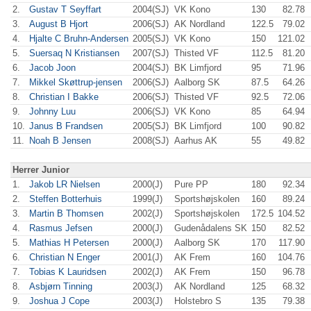
2.
Gustav T Seyffart
2004(SJ)
VK Kono
130
82.78
3.
August B Hjort
2006(SJ)
AK Nordland
122.5
79.02
4.
Hjalte C Bruhn-Andersen
2005(SJ)
VK Kono
150
121.02
5.
Suersaq N Kristiansen
2007(SJ)
Thisted VF
112.5
81.20
6.
Jacob Joon
2004(SJ)
BK Limfjord
95
71.96
7.
Mikkel Skøttrup-jensen
2006(SJ)
Aalborg SK
87.5
64.26
8.
Christian I Bakke
2006(SJ)
Thisted VF
92.5
72.06
9.
Johnny Luu
2006(SJ)
VK Kono
85
64.94
10.
Janus B Frandsen
2005(SJ)
BK Limfjord
100
90.82
11.
Noah B Jensen
2008(SJ)
Aarhus AK
55
49.82
Herrer Junior
1.
Jakob LR Nielsen
2000(J)
Pure PP
180
92.34
2.
Steffen Botterhuis
1999(J)
Sportshøjskolen
160
89.24
3.
Martin B Thomsen
2002(J)
Sportshøjskolen
172.5
104.52
4.
Rasmus Jefsen
2000(J)
Gudenådalens SK
150
82.52
5.
Mathias H Petersen
2000(J)
Aalborg SK
170
117.90
6.
Christian N Enger
2001(J)
AK Frem
160
104.76
7.
Tobias K Lauridsen
2002(J)
AK Frem
150
96.78
8.
Asbjørn Tinning
2003(J)
AK Nordland
125
68.32
9.
Joshua J Cope
2003(J)
Holstebro S
135
79.38