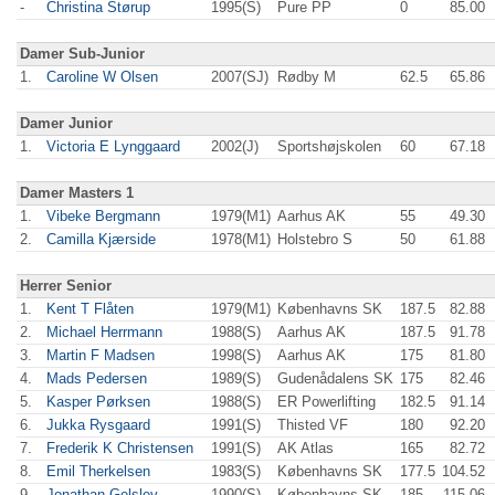
-
Christina Størup
1995(S)
Pure PP
0
85.00
Damer Sub-Junior
1.
Caroline W Olsen
2007(SJ)
Rødby M
62.5
65.86
Damer Junior
1.
Victoria E Lynggaard
2002(J)
Sportshøjskolen
60
67.18
Damer Masters 1
1.
Vibeke Bergmann
1979(M1)
Aarhus AK
55
49.30
2.
Camilla Kjærside
1978(M1)
Holstebro S
50
61.88
Herrer Senior
1.
Kent T Flåten
1979(M1)
Københavns SK
187.5
82.88
2.
Michael Herrmann
1988(S)
Aarhus AK
187.5
91.78
3.
Martin F Madsen
1998(S)
Aarhus AK
175
81.80
4.
Mads Pedersen
1989(S)
Gudenådalens SK
175
82.46
5.
Kasper Pørksen
1988(S)
ER Powerlifting
182.5
91.14
6.
Jukka Rysgaard
1991(S)
Thisted VF
180
92.20
7.
Frederik K Christensen
1991(S)
AK Atlas
165
82.72
8.
Emil Therkelsen
1983(S)
Københavns SK
177.5
104.52
9.
Jonathan Gelslev
1990(S)
Københavns SK
185
115.06