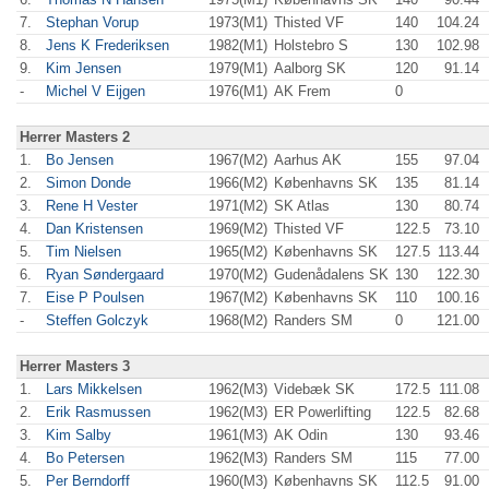
7.
Stephan Vorup
1973(M1)
Thisted VF
140
104.24
8.
Jens K Frederiksen
1982(M1)
Holstebro S
130
102.98
9.
Kim Jensen
1979(M1)
Aalborg SK
120
91.14
-
Michel V Eijgen
1976(M1)
AK Frem
0
Herrer Masters 2
1.
Bo Jensen
1967(M2)
Aarhus AK
155
97.04
2.
Simon Donde
1966(M2)
Københavns SK
135
81.14
3.
Rene H Vester
1971(M2)
SK Atlas
130
80.74
4.
Dan Kristensen
1969(M2)
Thisted VF
122.5
73.10
5.
Tim Nielsen
1965(M2)
Københavns SK
127.5
113.44
6.
Ryan Søndergaard
1970(M2)
Gudenådalens SK
130
122.30
7.
Eise P Poulsen
1967(M2)
Københavns SK
110
100.16
-
Steffen Golczyk
1968(M2)
Randers SM
0
121.00
Herrer Masters 3
1.
Lars Mikkelsen
1962(M3)
Videbæk SK
172.5
111.08
2.
Erik Rasmussen
1962(M3)
ER Powerlifting
122.5
82.68
3.
Kim Salby
1961(M3)
AK Odin
130
93.46
4.
Bo Petersen
1962(M3)
Randers SM
115
77.00
5.
Per Berndorff
1960(M3)
Københavns SK
112.5
91.00