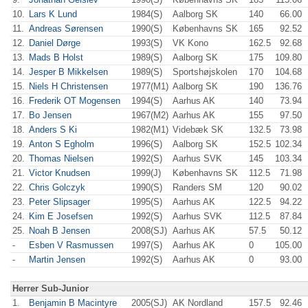
10.
Lars K Lund
1984(S)
Aalborg SK
140
66.00
11.
Andreas Sørensen
1990(S)
Københavns SK
165
92.52
12.
Daniel Dørge
1993(S)
VK Kono
162.5
92.68
13.
Mads B Holst
1989(S)
Aalborg SK
175
109.80
14.
Jesper B Mikkelsen
1989(S)
Sportshøjskolen
170
104.68
15.
Niels H Christensen
1977(M1)
Aalborg SK
190
136.76
16.
Frederik OT Mogensen
1994(S)
Aarhus AK
140
73.94
17.
Bo Jensen
1967(M2)
Aarhus AK
155
97.50
18.
Anders S Ki
1982(M1)
Videbæk SK
132.5
73.98
19.
Anton S Egholm
1996(S)
Aalborg SK
152.5
102.34
20.
Thomas Nielsen
1992(S)
Aarhus SVK
145
103.34
21.
Victor Knudsen
1999(J)
Københavns SK
112.5
71.98
22.
Chris Golczyk
1990(S)
Randers SM
120
90.02
23.
Peter Slipsager
1995(S)
Aarhus AK
122.5
94.22
24.
Kim E Josefsen
1992(S)
Aarhus SVK
112.5
87.84
25.
Noah B Jensen
2008(SJ)
Aarhus AK
57.5
50.12
-
Esben V Rasmussen
1997(S)
Aarhus AK
0
105.00
-
Martin Jensen
1992(S)
Aarhus AK
0
93.00
Herrer Sub-Junior
1.
Benjamin B Macintyre
2005(SJ)
AK Nordland
157.5
92.46