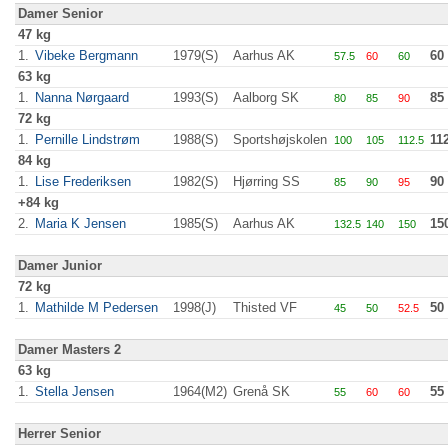
Damer Senior
47 kg
1.
Vibeke Bergmann
1979(S)
Aarhus AK
60
57.5
60
60
63 kg
1.
Nanna Nørgaard
1993(S)
Aalborg SK
85
80
85
90
72 kg
1.
Pernille Lindstrøm
1988(S)
Sportshøjskolen
11
100
105
112.5
84 kg
1.
Lise Frederiksen
1982(S)
Hjørring SS
90
85
90
95
+84 kg
2.
Maria K Jensen
1985(S)
Aarhus AK
15
132.5
140
150
Damer Junior
72 kg
1.
Mathilde M Pedersen
1998(J)
Thisted VF
50
45
50
52.5
Damer Masters 2
63 kg
1.
Stella Jensen
1964(M2)
Grenå SK
55
55
60
60
Herrer Senior