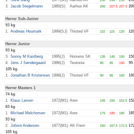
230
240
250
3.
Jacob Stegelmann
1980(S)
Aarhus AK
20
200
207.5
207.5
Herrer Sub-Junior
93 kg
1.
Andreas Houmark
1999(SJ)
Thisted VF
12
110
115
120
Herrer Junior
93 kg
3.
Sonny M Kastberg
1995(J)
Horsens SK
15
135
145
150
4.
Jens J Søndergaard
1996(J)
Teutonia
95
85
95
100
105 kg
1.
Jonathan B Kristensen
1998(J)
Thisted VF
10
90
95
100
Herrer Masters 1
74 kg
1.
Klaus Larsen
1972(M1)
Ares
15
145
150
152.5
83 kg
1.
Michael Melchorsen
1972(M1)
Ares
18
175
185
185
93 kg
2.
Johnni Andersen
1977(M1)
AK Frem
17
150
167.5
172.5
105 kg