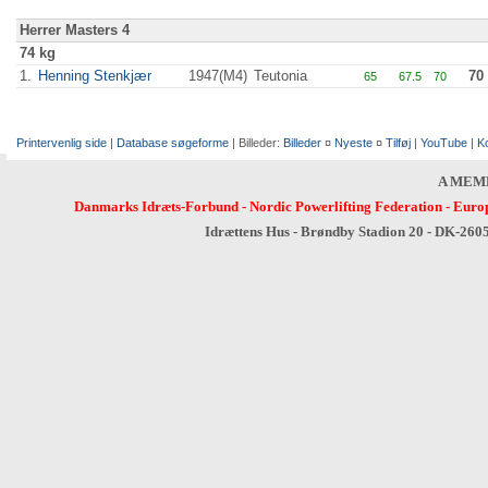
Herrer Masters 4
74 kg
1.
Henning Stenkjær
1947(M4)
Teutonia
70
65
67.5
70
Printervenlig side
|
Database søgeforme
| Billeder:
Billeder
¤
Nyeste
¤
Tilføj
|
YouTube
|
K
A MEM
Danmarks Idræts-Forbund
-
Nordic Powerlifting Federation
-
Europ
Idrættens Hus - Brøndby Stadion 20 - DK-260