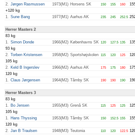
2.
Jørgen Rasmussen
1973(M1)
Horsens SK
15
150
155
160
+120 kg
1.
Sune Bang
1977(M1)
Aarhus AK
25
235
245
252.5
Herrer Masters 2
83 kg
1.
Simon Donde
1966(M2)
Københavns SK
13
120
127.5
135
93 kg
2.
Torben Kristensen
1958(M2)
Sportshøjskolen
12
115
120
125
105 kg
2.
Keld B Ingerslev
1966(M2)
Aarhus AK
17
175
175
180
120 kg
1.
Claus Jørgensen
1964(M2)
Tårnby SK
19
190
190
190
Herrer Masters 3
83 kg
1.
Bo Jensen
1955(M3)
Grenå SK
12
115
125
125
105 kg
1.
Hans Thyssing
1953(M3)
Tårnby SK
15
150
152.5
155
120 kg
2.
Jan B Traulsen
1948(M3)
Teutonia
12
110
120
122.5