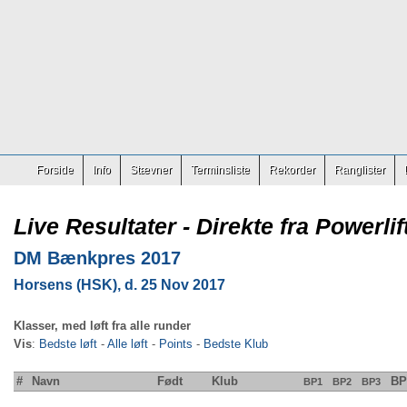
Forside
Info
Stævner
Terminsliste
Rekorder
Ranglister
Live Resultater - Direkte fra Powerlif
DM Bænkpres 2017
Horsens (HSK), d. 25 Nov 2017
Klasser, med løft fra alle runder
Vis
:
Bedste løft
-
Alle løft
-
Points
-
Bedste Klub
#
Navn
Født
Klub
BP
BP1
BP2
BP3