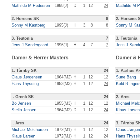
Mathilde M Pedersen
1998(J)
D
1.
12
24
Mathilde M 
2. Horsens SK
8
2. Horsens 
Sonny M Kastberg
1995(J)
H
3.
8
8
Sonny M Kas
3. Teutonia
7
3. Teutonia
Jens J Søndergaard
1996(J)
H
4.
7
7
Jens J Sønd
Damer & Herrer Masters
Damer & H
1. Tårnby SK
24
1. Aarhus A
Claus Jørgensen
1964(M2)
H
1.
12
12
Sune Bang
Hans Thyssing
1953(M3)
H
1.
12
24
Keld B Inger
. Grenå SK
24
2. Ares
Bo Jensen
1955(M3)
H
1.
12
12
Michael Mel
Stella Jensen
1964(M2)
D
1.
12
24
Klaus Larsen
. Ares
24
3. Tårnby S
Michael Melchorsen
1972(M1)
H
1.
12
12
Claus Jørge
Klaus Larsen
1972(M1)
H
1.
12
24
Hans Thyssi