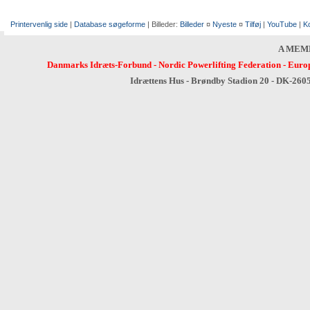
Printervenlig side
|
Database søgeforme
| Billeder:
Billeder
¤
Nyeste
¤
Tilføj
|
YouTube
|
K
A MEM
Danmarks Idræts-Forbund
-
Nordic Powerlifting Federation
-
Europ
Idrættens Hus - Brøndby Stadion 20 - DK-260