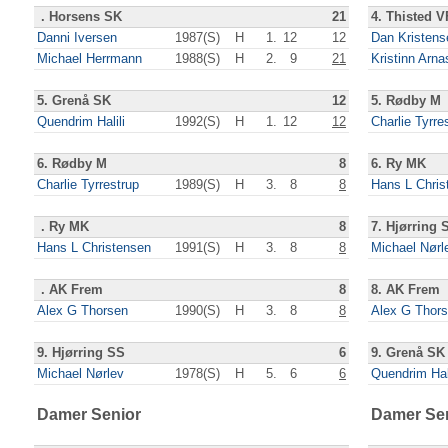
. Horsens SK
21
4. Thisted V
Danni Iversen
1987(S)
H
1.
12
12
Dan Kristens
Michael Herrmann
1988(S)
H
2.
9
21
Kristinn Arn
5. Grenå SK
12
5. Rødby M
Quendrim Halili
1992(S)
H
1.
12
12
Charlie Tyrre
6. Rødby M
8
6. Ry MK
Charlie Tyrrestrup
1989(S)
H
3.
8
8
Hans L Chris
. Ry MK
8
7. Hjørring 
Hans L Christensen
1991(S)
H
3.
8
8
Michael Nørl
. AK Frem
8
8. AK Frem
Alex G Thorsen
1990(S)
H
3.
8
8
Alex G Thor
9. Hjørring SS
6
9. Grenå SK
Michael Nørlev
1978(S)
H
5.
6
6
Quendrim Hali
Damer Senior
Damer Se