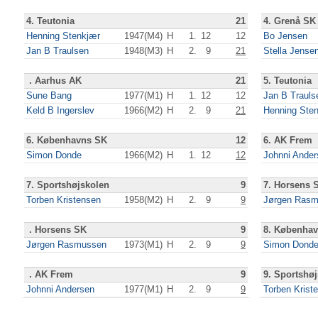
4. Teutonia
21
4. Grenå SK
Henning Stenkjær
1947(M4)
H
1.
12
12
Bo Jensen
Jan B Traulsen
1948(M3)
H
2.
9
21
Stella Jense
. Aarhus AK
21
5. Teutonia
Sune Bang
1977(M1)
H
1.
12
12
Jan B Trauls
Keld B Ingerslev
1966(M2)
H
2.
9
21
Henning Ste
6. Københavns SK
12
6. AK Frem
Simon Donde
1966(M2)
H
1.
12
12
Johnni Ander
7. Sportshøjskolen
9
7. Horsens 
Torben Kristensen
1958(M2)
H
2.
9
9
Jørgen Ras
. Horsens SK
9
8. Københa
Jørgen Rasmussen
1973(M1)
H
2.
9
9
Simon Dond
. AK Frem
9
9. Sportshø
Johnni Andersen
1977(M1)
H
2.
9
9
Torben Krist