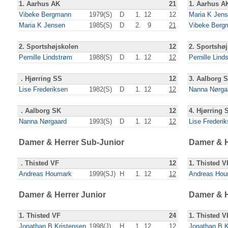
1. Aarhus AK
21
1. Aarhus A
Vibeke Bergmann
1979(S)
D
1.
12
12
Maria K Jen
Maria K Jensen
1985(S)
D
2.
9
21
Vibeke Berg
2. Sportshøjskolen
12
2. Sportshø
Pernille Lindstrøm
1988(S)
D
1.
12
12
Pernille Lind
. Hjørring SS
12
3. Aalborg 
Lise Frederiksen
1982(S)
D
1.
12
12
Nanna Nørga
. Aalborg SK
12
4. Hjørring 
Nanna Nørgaard
1993(S)
D
1.
12
12
Lise Frederi
Damer & Herrer Sub-Junior
Damer & H
. Thisted VF
12
1. Thisted V
Andreas Houmark
1999(SJ)
H
1.
12
12
Andreas Hou
Damer & Herrer Junior
Damer & H
1. Thisted VF
24
1. Thisted V
Jonathan B Kristensen
1998(J)
H
1.
12
12
Jonathan B K