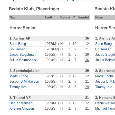
Bedste Klub, Placeringer
Bedste Kl
Navn
Født
Køn
#
P
Samlet
Navn
Herrer Senior
Herrer Se
1. Aarhus AK
36
1. Aarhus A
Sune Bang
1977(M1)
H
1.
12
12
Sune Bang
Bo Jensen
1967(M2)
H
2.
9
21
Bo Jensen
Jacob Stegelmann
1980(S)
H
3.
8
29
Jacob Stege
Julius Baltrusaitis
1991(S)
H
4.
7
36
Julius Baltrus
2. Sportshøjskolen
29
2. Sportshø
Mads Friche
1983(S)
H
1.
12
12
Mads Friche
Jesper B Mikkelsen
1989(S)
H
2.
9
21
Jesper B Mik
Timmy Ibro
1989(S)
H
3.
8
29
Timmy Ibro
3. Thisted VF
21
3. Horsens 
Dan Kristensen
1969(M1)
H
1.
12
12
Danni Iverse
Kristinn Arnason
1986(S)
H
2.
9
21
Michael Her