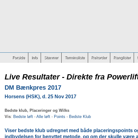
Forside
Info
Stævner
Terminsliste
Rekorder
Ranglister
Live Resultater - Direkte fra Powerlif
DM Bænkpres 2017
Horsens (HSK), d. 25 Nov 2017
Bedste klub, Placeringer og Wilks
Vis
:
Bedste løft
-
Alle løft
-
Points
-
Bedste Klub
Viser bedste klub udregnet med både placeringspoints og
indbydelsen for benyttet metode, og om der skulle være a