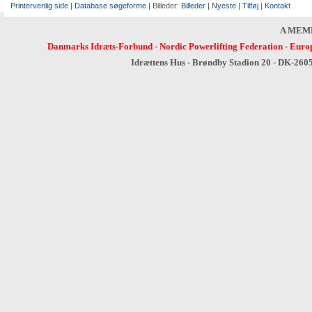
Printervenlig side
|
Database søgeforme
| Billeder:
Billeder
|
Nyeste
|
Tilføj
|
Kontakt
A MEM
Danmarks Idræts-Forbund
-
Nordic Powerlifting Federation
-
Europ
Idrættens Hus - Brøndby Stadion 20 - DK-260