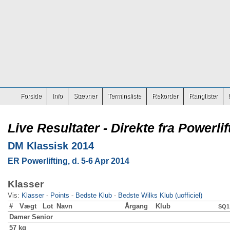
Forside
Info
Stævner
Terminsliste
Rekorder
Ranglister
Live Resultater - Direkte fra Powerlif
DM Klassisk 2014
ER Powerlifting, d. 5-6 Apr 2014
Klasser
Vis:
Klasser
-
Points
-
Bedste Klub
-
Bedste Wilks Klub (uofficiel)
#
Vægt
Lot
Navn
Årgang
Klub
SQ1
Damer
Senior
57 kg