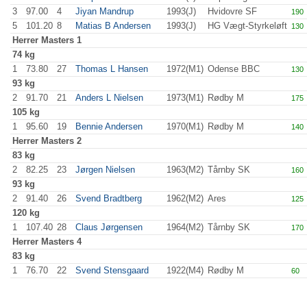
3
97.00
4
Jiyan Mandrup
1993(J)
Hvidovre SF
190
.
5
101.20
8
Matias B Andersen
1993(J)
HG Vægt-Styrkeløft
130
.
Herrer
Masters 1
74 kg
1
73.80
27
Thomas L Hansen
1972(M1)
Odense BBC
130
.
93 kg
2
91.70
21
Anders L Nielsen
1973(M1)
Rødby M
175
.
105 kg
1
95.60
19
Bennie Andersen
1970(M1)
Rødby M
140
.
Herrer
Masters 2
83 kg
2
82.25
23
Jørgen Nielsen
1963(M2)
Tårnby SK
160
.
93 kg
2
91.40
26
Svend Bradtberg
1962(M2)
Ares
125
.
120 kg
1
107.40
28
Claus Jørgensen
1964(M2)
Tårnby SK
170
.
Herrer
Masters 4
83 kg
1
76.70
22
Svend Stensgaard
1922(M4)
Rødby M
60
.0