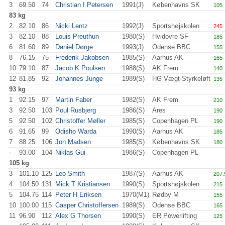
3
69.50
74
Christian I Petersen
1991(J)
Københavns SK
105
.
83 kg
2
82.10
86
Nicki Lentz
1992(J)
Sportshøjskolen
245
3
82.10
88
Louis Preuthun
1980(S)
Hvidovre SF
185
.
6
81.60
89
Daniel Dørge
1993(J)
Odense BBC
155
.
8
76.15
75
Frederik Jakobsen
1985(S)
Aarhus AK
165
.
10
79.10
87
Jacob K Poulsen
1988(S)
AK Frem
140
.
12
81.85
92
Johannes Junge
1989(S)
HG Vægt-Styrkeløft
135
.
93 kg
1
92.15
97
Martin Faber
1982(S)
AK Frem
210
.
3
92.50
103
Poul Rusbjerg
1986(S)
Ares
190
.
5
92.50
102
Christoffer Møller
1985(S)
Copenhagen PL
190
.
6
91.65
99
Odisho Warda
1990(S)
Aarhus AK
185
.
7
88.25
106
Jon Madsen
1985(S)
Københavns SK
180
.
-
93.00
104
Niklas Gui
1986(S)
Copenhagen PL
105 kg
3
101.10
125
Leo Smith
1987(S)
Aarhus AK
207.
4
104.50
131
Mick T Kristiansen
1990(S)
Sportshøjskolen
215
.
5
104.75
114
Peter H Eriksen
1970(M1)
Rødby M
155
.
10
100.00
115
Casper Christoffersen
1989(S)
Odense BBC
165
.
11
96.90
112
Alex G Thorsen
1990(S)
ER Powerlifting
125
.