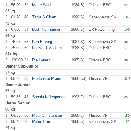
1
56.20
39
Mette Wod
1984(S)
Odense BBC
92.5
63 kg
2
61.20
40
Tanja S Olsen
1990(S)
Københavns SK
105
.
72 kg
2
67.60
54
Bodil Hermansen
1990(S)
ER Powerlifting
100
.
84 kg
1
75.95
53
Kira Ekberg
1981(S)
Københavns SK
80
.0
2
75.00
50
Louise U Madsen
1988(S)
Odense BBC
57.5
84+ kg
3
130.00
51
Rie Larsen
1985(S)
Odense BBC
90
.0
Damer
Sub-Junior
57 kg
1
55.80
36
Frederikke Praus
1996(SJ)
Thisted VF
82.5
Damer
Junior
63 kg
1
59.85
43
Sophia K-Jespersen
1993(J)
Odense BBC
85
.0
Herrer
Senior
66 kg
1
64.35
80
Matti Christensen
1995(J)
Thisted VF
150
.
3
59.45
76
Peter Tran
1988(S)
Københavns SK
110
.
74 kg