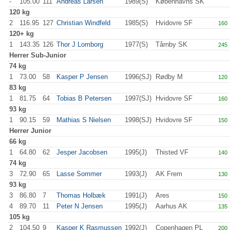
-
105.00
111
Andreas Larsen
1989(S)
Københavns SK
120 kg
2
116.95
127
Christian Windfeld
1985(S)
Hvidovre SF
160
.
120+ kg
1
143.35
126
Thor J Lomborg
1977(S)
Tårnby SK
245
.
Herrer
Sub-Junior
74 kg
1
73.00
58
Kasper P Jensen
1996(SJ)
Rødby M
120
.
83 kg
1
81.75
64
Tobias B Petersen
1997(SJ)
Hvidovre SF
160
.
93 kg
1
90.15
59
Mathias S Nielsen
1998(SJ)
Hvidovre SF
150
.
Herrer
Junior
66 kg
1
64.80
62
Jesper Jacobsen
1995(J)
Thisted VF
140
.
74 kg
3
72.90
65
Lasse Sommer
1993(J)
AK Frem
130
.
93 kg
3
86.80
7
Thomas Holbæk
1991(J)
Ares
150
.
4
89.70
11
Peter N Jensen
1995(J)
Aarhus AK
135
.
105 kg
2
104.50
9
Kasper K Rasmussen
1992(J)
Copenhagen PL
200
.