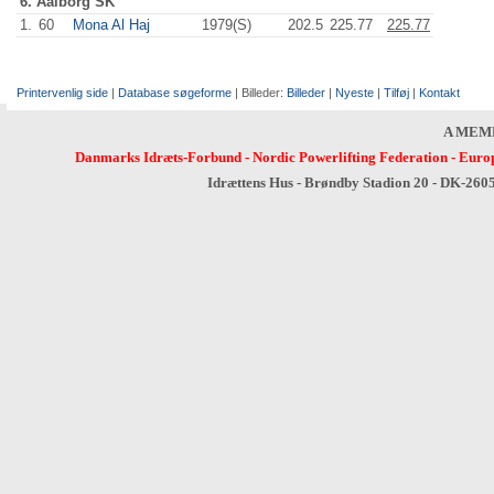
6. Aalborg SK
1.
60
Mona Al Haj
1979(S)
202.5
225.77
225.77
Printervenlig side
|
Database søgeforme
| Billeder:
Billeder
|
Nyeste
|
Tilføj
|
Kontakt
A MEM
Danmarks Idræts-Forbund
-
Nordic Powerlifting Federation
-
Europ
Idrættens Hus - Brøndby Stadion 20 - DK-260