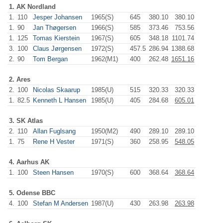
1. AK Nordland
1.
110
Jesper Johansen
1965(S)
645
.0
380.10
380.10
1.
90
Jan Thøgersen
1966(S)
585
.0
373.46
753.56
1.
125
Tomas Kierstein
1967(S)
605
.0
348.18
1101.74
3.
100
Claus Jørgensen
1972(S)
457.5
286.94
1388.68
2.
90
Tom Bergan
1962(M1)
400
.0
262.48
1651.16
2. Ares
2.
100
Nicolas Skaarup
1985(U)
515
.0
320.33
320.33
1.
82.5
Kenneth L Hansen
1985(U)
405
.0
284.68
605.01
3. SK Atlas
2.
110
Allan Fuglsang
1950(M2)
490
.0
289.10
289.10
1.
75
Rene H Vester
1971(S)
360
.0
258.95
548.05
4. Aarhus AK
1.
100
Steen Hansen
1970(S)
600
.0
368.64
368.64
5. Odense BBC
4.
100
Stefan M Andersen
1987(U)
430
.0
263.98
263.98