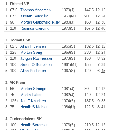
1. Thisted VF
1.
67.5
Thomas Andersen
1979(J)
147.5
12
12
1.
67.5
Kirsten Borggård
1960(M1)
90
.0
12
24
1.
90
Morten Grabowski Kjær
1980(J)
160
.0
12
36
1.
110
Rasmus Gjerding
1973(S)
167.5
12
48
2. Horsens SK
1.
82.5
Allan H Jensen
1966(S)
132.5
12
12
1.
125
Morten Sørig
1969(S)
230
.0
12
24
3.
110
Jørgen Rasmussen
1973(S)
150
.0
8
32
4.
100
Søren Ø Bertelsen
1961(M1)
155
.0
7
39
5.
100
Allan Pedersen
1967(S)
120
.0
6
45
3. AK Frem
1.
56
Morten Strange
1981(J)
80
.0
12
12
1.
75
Martin Faber
1982(J)
140
.0
12
24
2.
125+
Jan F Knudsen
1974(S)
187.5
9
33
3.
75
Henrik S Nielsen
1984(U)
122.5
8
41
4. Gudenådalens SK
1.
100
Henrik Sørensen
1973(S)
210.5
12
12