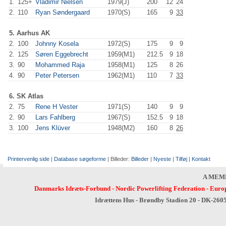
1.
125+
Vladimir Nielsen
1979(J)
200
.0
12
24
2.
110
Ryan Søndergaard
1970(S)
165
.0
9
33
5. Aarhus AK
2.
100
Johnny Kosela
1972(S)
175
.0
9
9
2.
125
Søren Eggebrecht
1959(M1)
212.5
9
18
3.
90
Mohammed Raja
1958(M1)
125
.0
8
26
4.
90
Peter Petersen
1962(M1)
110
.0
7
33
6. SK Atlas
2.
75
Rene H Vester
1971(S)
140
.0
9
9
2.
90
Lars Fahlberg
1967(S)
152.5
9
18
3.
100
Jens Klüver
1948(M2)
160
.0
8
26
Printervenlig side
|
Database søgeforme
| Billeder:
Billeder
|
Nyeste
|
Tilføj
|
Kontakt
A MEM
Danmarks Idræts-Forbund
-
Nordic Powerlifting Federation
-
Europ
Idrættens Hus - Brøndby Stadion 20 - DK-260