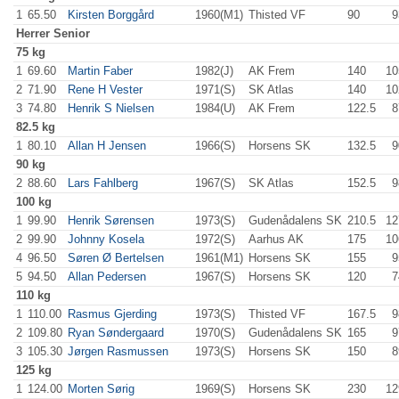
1
65.50
Kirsten Borggård
1960(M1)
Thisted VF
90
.0
9
Herrer
Senior
75 kg
1
69.60
Martin Faber
1982(J)
AK Frem
140
.0
10
2
71.90
Rene H Vester
1971(S)
SK Atlas
140
.0
10
3
74.80
Henrik S Nielsen
1984(U)
AK Frem
122.5
8
82.5 kg
1
80.10
Allan H Jensen
1966(S)
Horsens SK
132.5
9
90 kg
2
88.60
Lars Fahlberg
1967(S)
SK Atlas
152.5
9
100 kg
1
99.90
Henrik Sørensen
1973(S)
Gudenådalens SK
210.5
12
2
99.90
Johnny Kosela
1972(S)
Aarhus AK
175
.0
10
4
96.50
Søren Ø Bertelsen
1961(M1)
Horsens SK
155
.0
9
5
94.50
Allan Pedersen
1967(S)
Horsens SK
120
.0
7
110 kg
1
110.00
Rasmus Gjerding
1973(S)
Thisted VF
167.5
9
2
109.80
Ryan Søndergaard
1970(S)
Gudenådalens SK
165
.0
9
3
105.30
Jørgen Rasmussen
1973(S)
Horsens SK
150
.0
8
125 kg
1
124.00
Morten Sørig
1969(S)
Horsens SK
230
.0
12