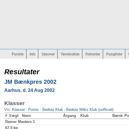
Forside
Info
Stævner
Terminsliste
Rekorder
Ranglister
Resultater
JM Bænkpres 2002
Aarhus, d. 24 Aug 2002
Klasser
Vis:
Klasser
-
Points
-
Bedste Klub
-
Bedste Wilks Klub (uofficiel)
#
Vægt
Navn
Årgang
Klub
Bænk
Po
Damer
Masters 1
67.5 kg