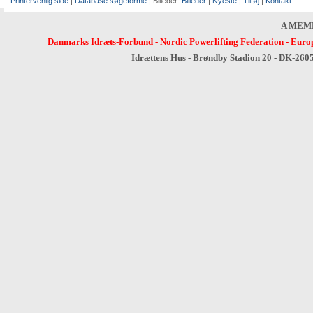
Printervenlig side
|
Database søgeforme
| Billeder:
Billeder
|
Nyeste
|
Tilføj
|
Kontakt
A MEM
Danmarks Idræts-Forbund
-
Nordic Powerlifting Federation
-
Europ
Idrættens Hus - Brøndby Stadion 20 - DK-260