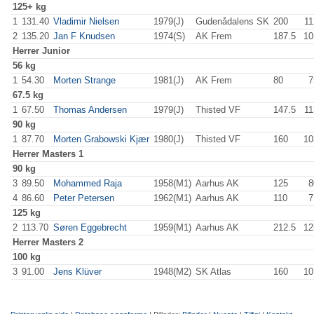
125+ kg
1
131.40
Vladimir Nielsen
1979(J)
Gudenådalens SK
200
.0
11
2
135.20
Jan F Knudsen
1974(S)
AK Frem
187.5
10
Herrer
Junior
56 kg
1
54.30
Morten Strange
1981(J)
AK Frem
80
.0
7
67.5 kg
1
67.50
Thomas Andersen
1979(J)
Thisted VF
147.5
11
90 kg
1
87.70
Morten Grabowski Kjær
1980(J)
Thisted VF
160
.0
10
Herrer
Masters 1
90 kg
3
89.50
Mohammed Raja
1958(M1)
Aarhus AK
125
.0
8
4
86.60
Peter Petersen
1962(M1)
Aarhus AK
110
.0
7
125 kg
2
113.70
Søren Eggebrecht
1959(M1)
Aarhus AK
212.5
12
Herrer
Masters 2
100 kg
3
91.00
Jens Klüver
1948(M2)
SK Atlas
160
.0
10