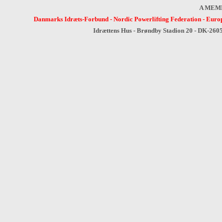
A MEM
Danmarks Idræts-Forbund
-
Nordic Powerlifting Federation
-
Europ
Idrættens Hus - Brøndby Stadion 20 - DK-260