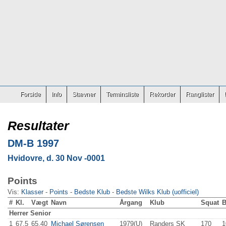
Forside
Info
Stævner
Terminsliste
Rekorder
Ranglister
Resultater
DM-B 1997
Hvidovre, d. 30 Nov -0001
Points
Vis:
Klasser
-
Points
-
Bedste Klub
-
Bedste Wilks Klub (uofficiel)
#
Kl.
Vægt
Navn
Årgang
Klub
Squat
Herrer
Senior
1
67.5
65.40
Michael Sørensen
1979(U)
Randers SK
170
.0
1