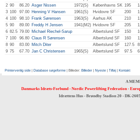
2
90
86.20
Asger Nissen
1972(S)
Københavns SK
195
.0
1
3
100
97.00
Henning V Hansen
1961(S)
Hvidovre SF
200
.0
1
4
100
98.10
Frank Sørensen
1963(S)
Aarhus AK
210
.0
1
5
90
89.00
Freddy H Jensen
1941(M2)
Hvidovre SF
205
.0
1
6
82.5
79.00
Michael Riechel-Sarup
Albertslund SF
150
.0
1
7
100
96.80
Claus R Sørensen
Albertslund SF
160
.0
1
8
90
83.00
Mitch Diter
Albertslund SF
127.5
8
9
75
67.70
Jan C Christensen
1965(S)
Albertslund SF
97.5
6
Printervenlig side
|
Database søgeforme
| Billeder:
Billeder
|
Nyeste
|
Tilføj
|
Kontakt
A MEM
Danmarks Idræts-Forbund
-
Nordic Powerlifting Federation
-
Europ
Idrættens Hus - Brøndby Stadion 20 - DK-260