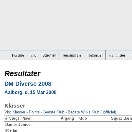
Forside
Info
Stævner
Terminsliste
Rekorder
Ranglister
Resultater
DM Diverse 2008
Aalborg, d. 15 Mar 2008
Klasser
Vis:
Klasser
-
Points
-
Bedste Klub
-
Bedste Wilks Klub (uofficiel)
#
Vægt
Navn
Årgang
Klub
Squat
Bæn
Damer
Junior
90+ kg