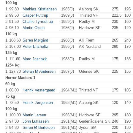
100 kg
1
99.80
Mathias Kristiansen
1985(J)
Aalborg SK
275
.0
195
.
2
99.50
Casper Futtrup
1989(J)
Thisted VF
222.5
180
.
3
91.50
Charlie Tyrrestrup
1989(J)
Rødby M
230
.0
160
.
4
96.10
Martin Olsen
1986(J)
Hvidovre SF
235
.0
120
.
110 kg
1
108.60
Søren Mølgård
1988(J)
AK Frem
265
.0
240
.
2
107.00
Peter Eltzholtz
1986(J)
AK Nordland
290
.0
170
.
125 kg
1
111.60
Marc Jazcazk
1988(J)
Rødby M
175
.0
135
.
125+ kg
1
127.70
Stefan M Andersen
1987(J)
Odense SK
225
.0
155
.
Herrer
Masters 1
60 kg
1
60.00
Henrik Vestergaard
1964(M1)
Thisted VF
175
.0
105
.
75 kg
1
72.50
Henrik Jørgensen
1968(M1)
Aalborg SK
120
.0
140
.
100 kg
1
100.00
Martin Larsen
1966(M1)
Hvidovre SF
295
.0
180
.
2
97.30
John Lukassen
1961(M1)
Gudenådalens SK
240
.0
190
.
3
94.80
Søren Ø Bertelsen
1961(M1)
Jyden SM
220
.0
180
.