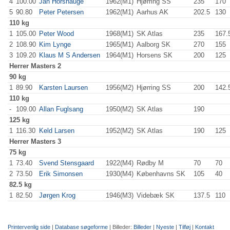
4
100.00
Jan Horshauge
1962(M1)
Hjørring SS
235
.0
170
.
5
90.80
Peter Petersen
1962(M1)
Aarhus AK
202.5
130
.
110 kg
1
105.00
Peter Wood
1968(M1)
SK Atlas
235
.0
167.
2
108.90
Kim Lynge
1965(M1)
Aalborg SK
270
.0
155
.
3
109.20
Klaus M S Andersen
1964(M1)
Horsens SK
200
.0
125
.
Herrer
Masters 2
90 kg
1
89.90
Karsten Laursen
1956(M2)
Hjørring SS
200
.0
142.
110 kg
-
109.00
Allan Fuglsang
1950(M2)
SK Atlas
190
.0
125 kg
1
116.30
Keld Larsen
1952(M2)
SK Atlas
190
.0
125
.
Herrer
Masters 3
75 kg
1
73.40
Svend Stensgaard
1922(M4)
Rødby M
70
.0
70
.0
2
73.50
Erik Simonsen
1930(M4)
Københavns SK
105
.0
40
.0
82.5 kg
1
82.50
Jørgen Krog
1946(M3)
Videbæk SK
137.5
110
.
Printervenlig side
|
Database søgeforme
| Billeder:
Billeder
|
Nyeste
|
Tilføj
|
Kontakt