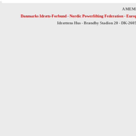
A MEM
Danmarks Idræts-Forbund
-
Nordic Powerlifting Federation
-
Europ
Idrættens Hus - Brøndby Stadion 20 - DK-260