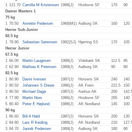
1
121.70
Camilla M Kristensen
1988(J)
Hvidovre SF
170
.0
90
.0
Damer
Masters 1
75 kg
1
70.50
Annette Pedersen
1968(M1)
Aalborg SK
160
.0
120
.
Herrer
Sub-Junior
82.5 kg
1
79.90
Sebastian Sørensen
1992(SJ)
Hjørring SS
170
.0
105
.
Herrer
Junior
67.5 kg
1
66.00
Martin Laugesen
1989(J)
Videbæk SK
112.5
95
.0
2
62.90
Mathias K Petersen
1989(J)
Aalborg SK
90
.0
80
.0
82.5 kg
1
80.90
Danni Iversen
1987(J)
Horsens SK
240
.0
140
.
2
80.50
Johannes S Drews
1986(J)
AK Frem
222.5
150
.
3
80.50
Michael Dagø
1987(J)
Aarhus AK
200
.0
142.
4
77.90
Martin Nors
1986(J)
Hvidovre SF
205
.0
140
.
5
80.40
Peter E Højlund
1988(J)
AK Nordland
145
.0
100
.
90 kg
1
86.60
Bill A Hald
1987(J)
Horsens SK
200
.0
130
.
2
84.80
Lars R Keiding
1988(J)
AK Nordland
210
.0
127.
3
84.70
Jannik Pedersen
1988(J)
Aalborg SK
180
.0
90
.0