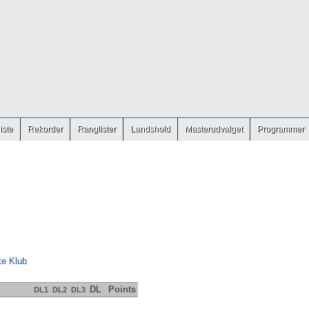
iste
Rekorder
Ranglister
Landshold
Masterudvalget
Programmer
te Klub
DL
Points
DL1
DL2
DL3