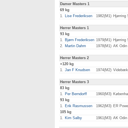
Damer Masters 1
69 kg
1.
Lise Frederiksen
1982(M1)
Hjørring
Herrer Masters 1
93 kg
1.
Bjørn Frederiksen
1979(M1)
Hjørring
2.
Martin Dahm
1978(M1)
AK Odin
Herrer Masters 2
+120 kg
1.
Jan F Knudsen
1974(M2)
Videbæk
Herrer Masters 3
83 kg
1.
Per Berndorff
1960(M3)
Københa
93 kg
1.
Erik Rasmussen
1962(M3)
ER Power
105 kg
1.
Kim Salby
1961(M3)
AK Odin