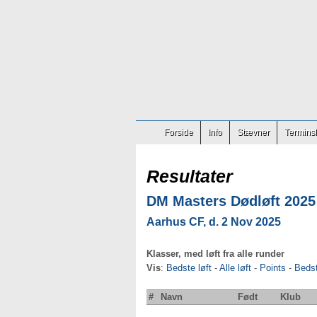
Forside
Info
Stævner
Terminsl
Resultater
DM Masters Dødløft 2025
Aarhus CF, d. 2 Nov 2025
Klasser, med løft fra alle runder
Vis
:
Bedste løft
-
Alle løft
-
Points
-
Beds
#
Navn
Født
Klub