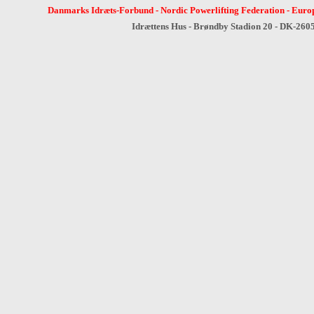
Danmarks Idræts-Forbund
-
Nordic Powerlifting Federation
-
Europ
Idrættens Hus - Brøndby Stadion 20 - DK-260