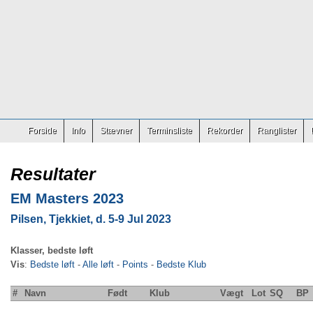
Forside
Info
Stævner
Terminsliste
Rekorder
Ranglister
Resultater
EM Masters 2023
Pilsen, Tjekkiet, d. 5-9 Jul 2023
Klasser, bedste løft
Vis
:
Bedste løft
-
Alle løft
-
Points
-
Bedste Klub
#
Navn
Født
Klub
Vægt
Lot
SQ
BP