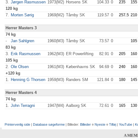
3.
Jørgen Rasmussen
1973(M2)
Horsens SK
104.33
0
235
155
120 kg
7.
Morten Sørig
1969(M2)
Tårnby SK
119.57
0
257.5
210
Herrer Masters 3
74 kg
-
Jan Sahlgren
1960(M3)
Tårnby SK
73.57
0
105
83 kg
3.
Erik Rasmussen
1962(M3)
ER Powerlifting
82.91
0
205
160
105 kg
2.
Ole Olsen
1961(M3)
Københavns SK
94.69
0
240
160
+120 kg
1.
Henning G Thorsen
1959(M3)
Randers SM
121.84
0
180
145
Herrer Masters 4
74 kg
1.
John Terragni
1947(M4)
Aalborg SK
72.61
0
165
130
Printervenlig side
|
Database søgeforme
| Billeder:
Billeder
¤
Nyeste
¤
Tilføj
|
YouTube
|
K
A MEM