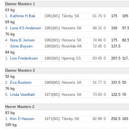
Damer Masters 1
63 kg
1.
Kathrine H Bak
1981(M1)
Tårnby SK
61.70
0
175
105
69 kg
4.
Lena KS Andersen
1981(M1)
Horsens SK
68.31
0
150
97.
76 kg
4.
Nora B Jensen
1982(M1)
Horsens SK
74.90
0
175
82.
-
Stine Boysen
1983(M1)
Roskilde AK
72.45
0
137.5
84 kg
1.
Lise Frederiksen
1982(M1)
Hjørring SS
83.45
0
207.5
117
Damer Masters 2
52 kg
2.
Eva Buxbom
1969(M2)
Horsens SK
51.77
0
157.5
55
76 kg
5.
Linda Veedfald
1973(M2)
Horsens SK
73.93
0
122.5
70
Herrer Masters 2
83 kg
1.
Kim D Hansen
1971(M2)
Tårnby SK
82.88
0
252.5
165
105 kg