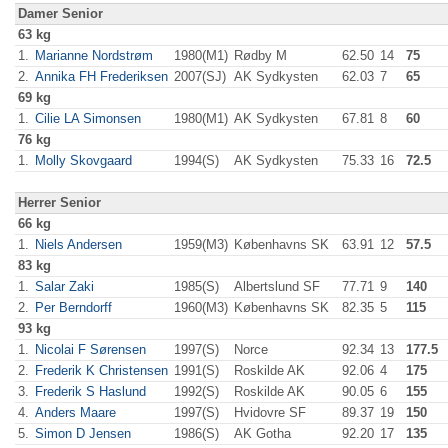
Damer Senior
63 kg
1.
Marianne Nordstrøm
1980(M1)
Rødby M
62.50
14
75
2.
Annika FH Frederiksen
2007(SJ)
AK Sydkysten
62.03
7
65
69 kg
1.
Cilie LA Simonsen
1980(M1)
AK Sydkysten
67.81
8
60
76 kg
1.
Molly Skovgaard
1994(S)
AK Sydkysten
75.33
16
72.5
Herrer Senior
66 kg
1.
Niels Andersen
1959(M3)
Københavns SK
63.91
12
57.5
83 kg
1.
Salar Zaki
1985(S)
Albertslund SF
77.71
9
140
2.
Per Berndorff
1960(M3)
Københavns SK
82.35
5
115
93 kg
1.
Nicolai F Sørensen
1997(S)
Norce
92.34
13
177.5
2.
Frederik K Christensen
1991(S)
Roskilde AK
92.06
4
175
3.
Frederik S Haslund
1992(S)
Roskilde AK
90.05
6
155
4.
Anders Maare
1997(S)
Hvidovre SF
89.37
19
150
5.
Simon D Jensen
1986(S)
AK Gotha
92.20
17
135