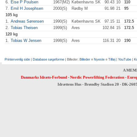
6.
Eise P Poulsen
1967(M2)
Københavns SK
90.43
10
110
7.
Emil H Josephsen
2000(S)
Rødby M
91.98
21
95
105 kg
1.
Andreas Sørensen
1990(S)
Københavns SK
97.15
11
172.5
2.
Tobias Theisen
1999(S)
Ares
102.84
15
172.5
120 kg
1.
Tobias W Jensen
1998(S)
Ares
116.31
20
190
Printervenlig side
|
Database søgeforme
| Billeder:
Billeder
¤
Nyeste
¤
Tilføj
|
YouTube
|
K
A MEM
Danmarks Idræts-Forbund
-
Nordic Powerlifting Federation
-
Europ
Idrættens Hus - Brøndby Stadion 20 - DK-260