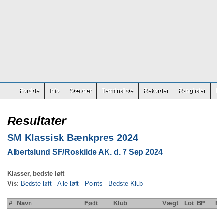
Forside
Info
Stævner
Terminsliste
Rekorder
Ranglister
Resultater
SM Klassisk Bænkpres 2024
Albertslund SF/Roskilde AK, d. 7 Sep 2024
Klasser, bedste løft
Vis
:
Bedste løft
-
Alle løft
-
Points
-
Bedste Klub
#
Navn
Født
Klub
Vægt
Lot
BP