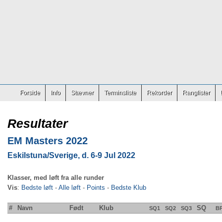
Forside
Info
Stævner
Terminsliste
Rekorder
Ranglister
Resultater
EM Masters 2022
Eskilstuna/Sverige, d. 6-9 Jul 2022
Klasser, med løft fra alle runder
Vis
:
Bedste løft
-
Alle løft
-
Points
-
Bedste Klub
#
Navn
Født
Klub
SQ
SQ1
SQ2
SQ3
B