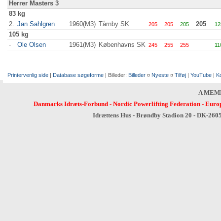
Herrer Masters 3
83 kg
2.
Jan Sahlgren
1960(M3)
Tårnby SK
205
205
205
205
12
105 kg
-
Ole Olsen
1961(M3)
Københavns SK
245
255
255
11
Printervenlig side
|
Database søgeforme
| Billeder:
Billeder
¤
Nyeste
¤
Tilføj
|
YouTube
|
K
A MEM
Danmarks Idræts-Forbund
-
Nordic Powerlifting Federation
-
Europ
Idrættens Hus - Brøndby Stadion 20 - DK-260