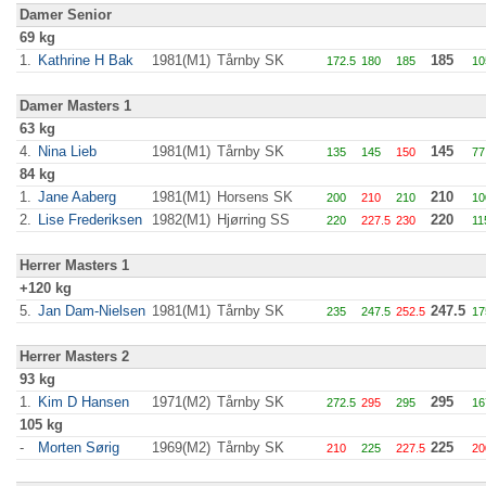
Damer Senior
69 kg
1.
Kathrine H Bak
1981(M1)
Tårnby SK
185
172.5
180
185
10
Damer Masters 1
63 kg
4.
Nina Lieb
1981(M1)
Tårnby SK
145
135
145
150
77
84 kg
1.
Jane Aaberg
1981(M1)
Horsens SK
210
200
210
210
10
2.
Lise Frederiksen
1982(M1)
Hjørring SS
220
220
227.5
230
11
Herrer Masters 1
+120 kg
5.
Jan Dam-Nielsen
1981(M1)
Tårnby SK
247.5
235
247.5
252.5
17
Herrer Masters 2
93 kg
1.
Kim D Hansen
1971(M2)
Tårnby SK
295
272.5
295
295
16
105 kg
-
Morten Sørig
1969(M2)
Tårnby SK
225
210
225
227.5
20