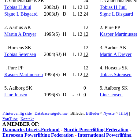
1. Gudenådalens SK
24
1. Gudenådalens 
Tobias H Juul
2002(J)
H
1.
12
12
Tobias H Juul
Signe L Bisgaard
2003(J)
D
1.
12
24
Signe L Bisgaard
2. Aarhus AK
12
2. Pure PP
Martin A Dreyer
1995(S)
H
1.
12
12
Kasper Martinusse
. Horsens SK
12
3. Aarhus AK
Tobias Sørensen
2004(SJ)
H
1.
12
12
Martin A Dreyer
. Pure PP
12
4. Horsens SK
Kasper Martinussen
1996(S)
H
1.
12
12
Tobias Sørensen
5. Aalborg SK
0
5. Aalborg SK
Line Jensen
1996(S)
D
-
0
0
Line Jensen
Printervenlig side
|
Database søgeforme
| Billeder:
Billeder
¤
Nyeste
¤
Tilføj
|
YouTube
|
Kontakt
A MEMBER OF:
Danmarks Idræts-Forbund
-
Nordic Powerlifting Federation
-
European Powerlifting Federation
-
International Powerlifting