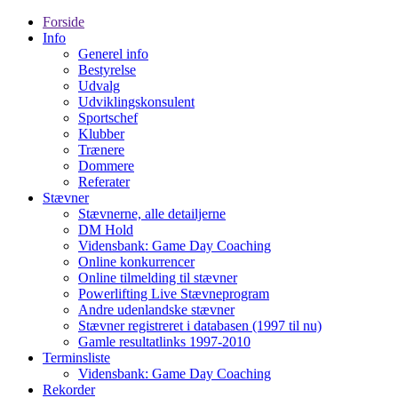
Forside
Info
Generel info
Bestyrelse
Udvalg
Udviklingskonsulent
Sportschef
Klubber
Trænere
Dommere
Referater
Stævner
Stævnerne, alle detailjerne
DM Hold
Vidensbank: Game Day Coaching
Online konkurrencer
Online tilmelding til stævner
Powerlifting Live Stævneprogram
Andre udenlandske stævner
Stævner registreret i databasen (1997 til nu)
Gamle resultatlinks 1997-2010
Terminsliste
Vidensbank: Game Day Coaching
Rekorder