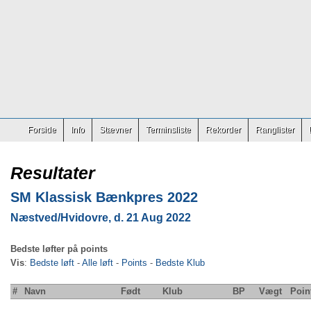
Forside
Info
Stævner
Terminsliste
Rekorder
Ranglister
Resultater
SM Klassisk Bænkpres 2022
Næstved/Hvidovre, d. 21 Aug 2022
Bedste løfter på points
Vis
:
Bedste løft
-
Alle løft
-
Points
-
Bedste Klub
#
Navn
Født
Klub
BP
Vægt
Poin