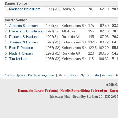
Damer Senior
1.
Marianne Nordstrøm
1980(M1)
Rødby M
70
62.10
58.
Herrer Senior
1.
Andreas Sørensen
1990(S)
Københavns SK
175
92.50
83.
2.
Frederik K Christensen
1991(S)
AK Atlas
155
82.46
78.
3.
Frederik S Haslund
1992(S)
Roskilde AK
145
87.96
70.
4.
Thomas N Hansen
1975(M1)
Københavns SK
132.5
88.72
64.
5.
Eise P Poulsen
1967(M2)
Københavns SK
122.5
102.20
55.
6.
Mads T Olesen
1976(M1)
Roskilde AK
120
100.76
54.
7.
Tim Nielsen
1965(M2)
Københavns SK
115
104.32
51.
Printervenlig side
|
Database søgeforme
| Billeder:
Billeder
¤
Nyeste
¤
Tilføj
|
YouTube
|
K
A MEM
Danmarks Idræts-Forbund
-
Nordic Powerlifting Federation
-
Europ
Idrættens Hus - Brøndby Stadion 20 - DK-260