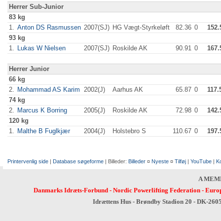
Herrer Sub-Junior
83 kg
1.
Anton DS Rasmussen
2007(SJ)
HG Vægt-Styrkeløft
82.36
0
152.
93 kg
1.
Lukas W Nielsen
2007(SJ)
Roskilde AK
90.91
0
167.
Herrer Junior
66 kg
2.
Mohammad AS Karim
2002(J)
Aarhus AK
65.87
0
117.
74 kg
2.
Marcus K Borring
2005(J)
Roskilde AK
72.98
0
142.
120 kg
1.
Malthe B Fuglkjær
2004(J)
Holstebro S
110.67
0
197.
Printervenlig side
|
Database søgeforme
| Billeder:
Billeder
¤
Nyeste
¤
Tilføj
|
YouTube
|
K
A MEM
Danmarks Idræts-Forbund
-
Nordic Powerlifting Federation
-
Europ
Idrættens Hus - Brøndby Stadion 20 - DK-260