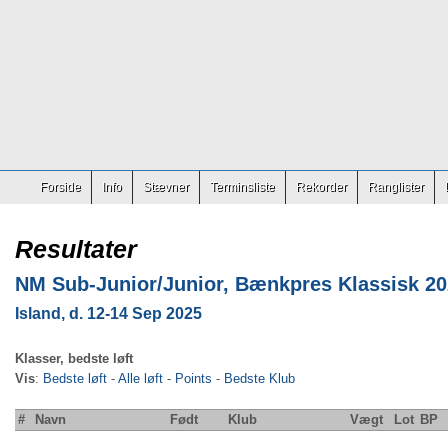
Forside
Info
Stævner
Terminsliste
Rekorder
Ranglister
Resultater
NM Sub-Junior/Junior, Bænkpres Klassisk 2
Island, d. 12-14 Sep 2025
Klasser, bedste løft
Vis
:
Bedste løft
-
Alle løft
-
Points
-
Bedste Klub
#
Navn
Født
Klub
Vægt
Lot
BP