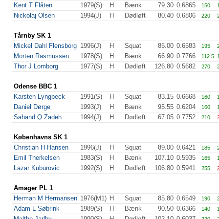
Kent T Flåten
1979(S)
H
Bænk
79.30
0.6865
150
Nickolaj Olsen
1994(J)
H
Dødløft
80.40
0.6806
220
Tårnby SK 1
Mickel Dahl Flensborg
1996(J)
H
Squat
85.00
0.6583
195
Morten Rasmussen
1978(S)
H
Bænk
66.90
0.7766
112.5
Thor J Lomborg
1977(S)
H
Dødløft
126.80
0.5682
270
Odense BBC 1
Karsten Lyngbeck
1991(S)
H
Squat
83.15
0.6668
160
Daniel Dørge
1993(J)
H
Bænk
95.55
0.6204
160
Sahand Q Zadeh
1994(J)
H
Dødløft
67.05
0.7752
210
Københavns SK 1
Christian H Hansen
1996(J)
H
Squat
89.00
0.6421
185
Emil Therkelsen
1983(S)
H
Bænk
107.10
0.5935
165
Lazar Kuburovic
1992(S)
H
Dødløft
106.80
0.5941
255
Amager PL 1
Herman M Hermansen
1976(M1)
H
Squat
85.80
0.6549
190
Adam L Søbrink
1989(S)
H
Bænk
90.50
0.6366
140
Malthe Jarlby
1990(S)
H
Dødløft
102.10
0.6037