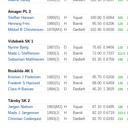
220
Amager PL 2
Steffan Hansen
1990(S)
H
Squat
100.90
0.6064
205
Henning Friis
1980(S)
H
Bænk
95.50
0.6206
120
Mikkel B Christensen
1976(M1)
H
Dødløft
102.40
0.6030
250
Videbæk SK 1
Nynne Bjerg
1987(S)
D
Squat
75.65
0.9456
120
Mads L Steffensen
1993(J)
H
Bænk
72.00
0.7337
112.5
Sebastian Matthiesen
1994(J)
H
Dødløft
81.35
0.6756
190
Roskilde AK 1
Kristian J Pedersen
1992(S)
H
Squat
95.70
0.6200
155
Frederik S Haslund
1992(S)
H
Bænk
88.00
0.6459
135
Clara H Barsøe
1994(J)
D
Dødløft
45.20
1.3825
100
Tårnby SK 2
Jørgen Nielsen
1963(M2)
H
Squat
87.10
0.6495
180
Mads J Jørgensen
1993(J)
H
Bænk
82.10
0.6719
102.5
Christian Cederquist
1993(J)
H
Dødløft
92.70
0.6292
210