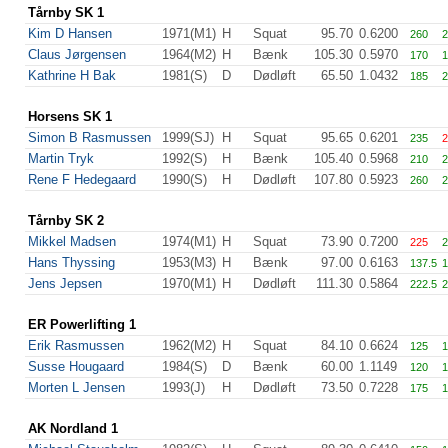
Tårnby SK 1
Kim D Hansen
1971(M1)
H
Squat
95.70
0.6200
260
2
Claus Jørgensen
1964(M2)
H
Bænk
105.30
0.5970
170
1
Kathrine H Bak
1981(S)
D
Dødløft
65.50
1.0432
185
2
Horsens SK 1
Simon B Rasmussen
1999(SJ)
H
Squat
95.65
0.6201
235
2
Martin Tryk
1992(S)
H
Bænk
105.40
0.5968
210
2
Rene F Hedegaard
1990(S)
H
Dødløft
107.80
0.5923
260
2
Tårnby SK 2
Mikkel Madsen
1974(M1)
H
Squat
73.90
0.7200
225
2
Hans Thyssing
1953(M3)
H
Bænk
97.00
0.6163
137.5
1
Jens Jepsen
1970(M1)
H
Dødløft
111.30
0.5864
222.5
2
ER Powerlifting 1
Erik Rasmussen
1962(M2)
H
Squat
84.10
0.6624
125
1
Susse Hougaard
1984(S)
D
Bænk
60.00
1.1149
120
1
Morten L Jensen
1993(J)
H
Dødløft
73.50
0.7228
175
1
AK Nordland 1