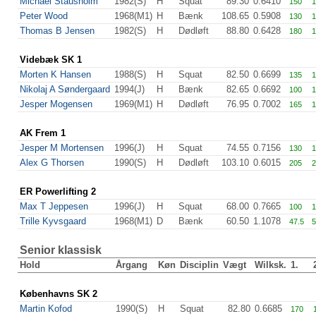
Michael Stausholm
1982(S)
H
Squat
89.30
0.6410
150
1
Peter Wood
1968(M1)
H
Bænk
108.65
0.5908
130
1
Thomas B Jensen
1982(S)
H
Dødløft
88.80
0.6428
180
1
Videbæk SK 1
Morten K Hansen
1988(S)
H
Squat
82.50
0.6699
135
1
Nikolaj A Søndergaard
1994(J)
H
Bænk
82.65
0.6692
100
1
Jesper Mogensen
1969(M1)
H
Dødløft
76.95
0.7002
165
1
AK Frem 1
Jesper M Mortensen
1996(J)
H
Squat
74.55
0.7156
130
1
Alex G Thorsen
1990(S)
H
Dødløft
103.10
0.6015
205
2
ER Powerlifting 2
Max T Jeppesen
1996(J)
H
Squat
68.00
0.7665
100
1
Trille Kyvsgaard
1968(M1)
D
Bænk
60.50
1.1078
47.5
5
Senior klassisk
Hold
Årgang
Køn
Disciplin
Vægt
Wilksk.
1.
Københavns SK 2
Martin Kofod
1990(S)
H
Squat
82.80
0.6685
170