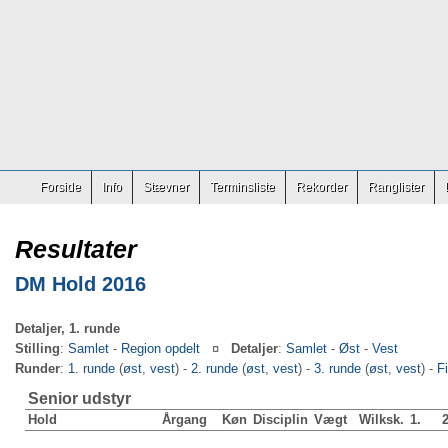
Forside
Info
Stævner
Terminsliste
Rekorder
Ranglister
Resultater
DM Hold 2016
Detaljer, 1. runde
Stilling
:
Samlet
-
Region opdelt
¤
Detaljer
:
Samlet
-
Øst
-
Vest
Runder
:
1. runde
(
øst
,
vest
) -
2. runde
(
øst
,
vest
) -
3. runde
(
øst
,
vest
) -
F
Senior udstyr
Hold
Årgang
Køn
Disciplin
Vægt
Wilksk.
1.
2