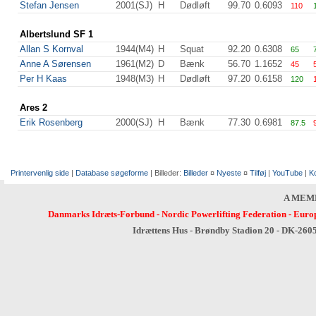
Stefan Jensen
2001(SJ)
H
Dødløft
99.70
0.6093
110
Albertslund SF 1
Allan S Kornval
1944(M4)
H
Squat
92.20
0.6308
65
Anne A Sørensen
1961(M2)
D
Bænk
56.70
1.1652
45
Per H Kaas
1948(M3)
H
Dødløft
97.20
0.6158
120
Ares 2
Erik Rosenberg
2000(SJ)
H
Bænk
77.30
0.6981
87.5
Printervenlig side
|
Database søgeforme
| Billeder:
Billeder
¤
Nyeste
¤
Tilføj
|
YouTube
|
K
A MEM
Danmarks Idræts-Forbund
-
Nordic Powerlifting Federation
-
Europ
Idrættens Hus - Brøndby Stadion 20 - DK-260