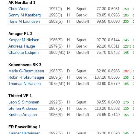
AK Nordland 1
Chris Wood
1997(J)
H
Squat
77.30
0.6981
150
Sonny M Kastberg
1995(J)
H
Bænk
78.05
0.6936
105
Hans M Lauridsen
1982(S)
H
Dødløft
99.50
0.6098
230
Amager PL 3
Kasper M Nielsen
1986(S)
H
Squat
97.70
0.6144
145
Andreas Hauge
1979(S)
H
Bænk
92.10
0.6311
127.5
Charlotte Esbjørn
1968(M1)
D
Dødløft
75.70
0.9452
145
Københavns SK 3
Marie G-Rasmussen
1983(S)
D
Squat
82.80
0.8983
102.5
Robin R Skrumsager
1989(S)
H
Bænk
137.10
0.5606
135
Thomas N Hansen
1975(M1)
H
Dødløft
80.90
0.6779
185
Thisted VF 1
Leon S Simonsen
1992(S)
H
Squat
89.55
0.6400
170
Steffen Andersen
1987(S)
H
Bænk
110.20
0.5882
130
Kristinn Arnason
1986(S)
H
Dødløft
74.65
0.7149
155
ER Powerlifting 1
Kasper Hartvigsen
1992(S)
H
Squat
86.30
0.6528
145