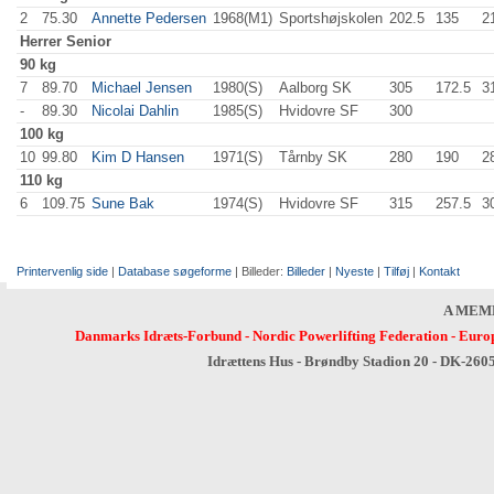
2
75.30
Annette Pedersen
1968(M1)
Sportshøjskolen
202.5
135
.0
2
Herrer
Senior
90 kg
7
89.70
Michael Jensen
1980(S)
Aalborg SK
305
.0
172.5
3
-
89.30
Nicolai Dahlin
1985(S)
Hvidovre SF
300
.0
100 kg
10
99.80
Kim D Hansen
1971(S)
Tårnby SK
280
.0
190
.0
2
110 kg
6
109.75
Sune Bak
1974(S)
Hvidovre SF
315
.0
257.5
3
Printervenlig side
|
Database søgeforme
| Billeder:
Billeder
|
Nyeste
|
Tilføj
|
Kontakt
A MEM
Danmarks Idræts-Forbund
-
Nordic Powerlifting Federation
-
Europ
Idrættens Hus - Brøndby Stadion 20 - DK-260