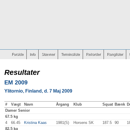
Forside
Info
Stævner
Terminsliste
Rekorder
Ranglister
Resultater
EM 2009
Ylitornio, Finland, d. 7 Maj 2009
#
Vægt
Navn
Årgang
Klub
Squat
Bænk
D
Damer
Senior
67.5 kg
4
66.45
Kristina Kaas
1981(S)
Horsens SK
187.5
90
.0
1
82.5 kg