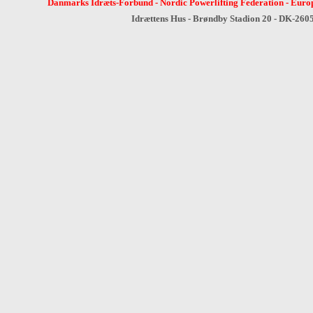
Danmarks Idræts-Forbund
-
Nordic Powerlifting Federation
-
Europ
Idrættens Hus - Brøndby Stadion 20 - DK-260