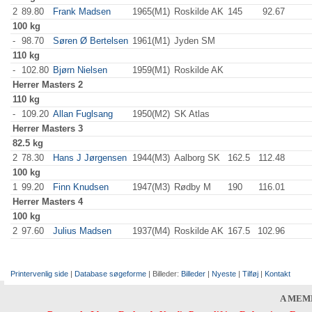
2
89.80
Frank Madsen
1965(M1)
Roskilde AK
145
.0
92.67
100 kg
-
98.70
Søren Ø Bertelsen
1961(M1)
Jyden SM
110 kg
-
102.80
Bjørn Nielsen
1959(M1)
Roskilde AK
Herrer
Masters 2
110 kg
-
109.20
Allan Fuglsang
1950(M2)
SK Atlas
Herrer
Masters 3
82.5 kg
2
78.30
Hans J Jørgensen
1944(M3)
Aalborg SK
162.5
112.48
100 kg
1
99.20
Finn Knudsen
1947(M3)
Rødby M
190
.0
116.01
Herrer
Masters 4
100 kg
2
97.60
Julius Madsen
1937(M4)
Roskilde AK
167.5
102.96
Printervenlig side
|
Database søgeforme
| Billeder:
Billeder
|
Nyeste
|
Tilføj
|
Kontakt
A MEM