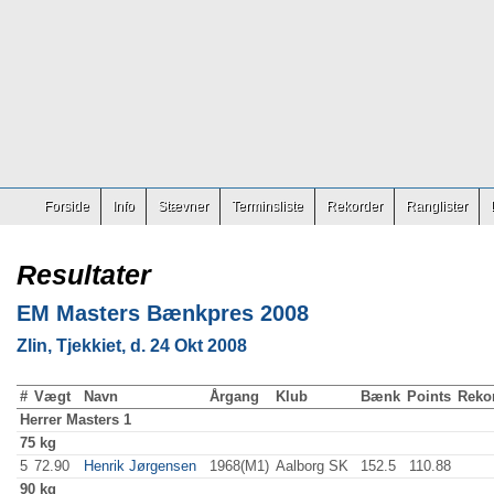
Forside
Info
Stævner
Terminsliste
Rekorder
Ranglister
Resultater
EM Masters Bænkpres 2008
Zlin, Tjekkiet, d. 24 Okt 2008
#
Vægt
Navn
Årgang
Klub
Bænk
Points
Reko
Herrer
Masters 1
75 kg
5
72.90
Henrik Jørgensen
1968(M1)
Aalborg SK
152.5
110.88
90 kg