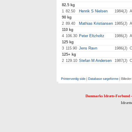
82.5 kg
1
82.50
Henrik S Nielsen
1984(J)
A
90 kg
2
89.40
Mathias Kristiansen
1985(J)
A
110 kg
4
106.30
Peter Eltzholtz
1986(J)
A
125 kg
3
115.90
Jens Ravn
1986(J)
O
125+ kg
2
129.10
Stefan M Andersen
1987(J)
O
Printervenlig side
|
Database søgeforme
| Billeder
Danmarks Idræts-Forbund
Idrætt