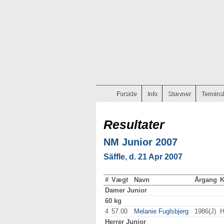
Forside
Info
Stævner
Terminsl
Resultater
NM Junior 2007
Säffle, d. 21 Apr 2007
#
Vægt
Navn
Årgang
K
Damer
Junior
60 kg
4
57.00
Melanie Fuglsbjerg
1986(J)
H
Herrer
Junior