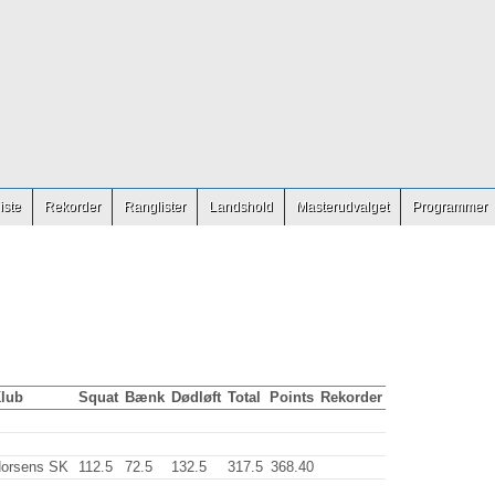
iste
Rekorder
Ranglister
Landshold
Masterudvalget
Programmer
lub
Squat
Bænk
Dødløft
Total
Points
Rekorder
orsens SK
112.5
72.5
132.5
317.5
368.40