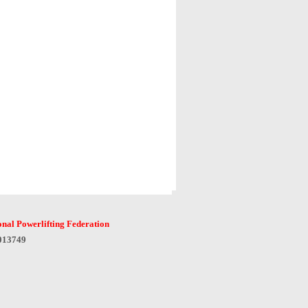
onal Powerlifting Federation
6013749