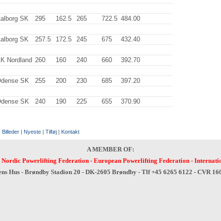
alborg SK
295
.0
162.5
265
.0
722.5
484.00
alborg SK
257.5
172.5
245
.0
675
.0
432.40
K Nordland
260
.0
160
.0
240
.0
660
.0
392.70
dense SK
255
.0
200
.0
230
.0
685
.0
397.20
dense SK
240
.0
190
.0
225
.0
655
.0
370.90
:
Billeder
|
Nyeste
|
Tilføj
|
Kontakt
A MEMBER OF:
-
Nordic Powerlifting Federation
-
European Powerlifting Federation
-
Internati
ens Hus - Brøndby Stadion 20 - DK-2605 Brøndby - Tlf +45 6265 6122 - CVR 1