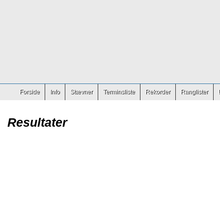
Forside
Info
Stævner
Terminsliste
Rekorder
Ranglister
Resultater