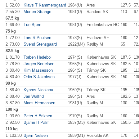
1
52.60
Klavs T Kammersgaard
1984(U)
Ares
127.5
57
2
55.30
Morten Strange
1981(U)
Randers SK
110
.0
67
67.5 kg
1
66.40
Tue Bjørn
1981(U)
Frederikshavn HC
160
.0
11
75 kg
1
72.00
Lars R Poulsen
1973(S)
Hvidovre SF
180
.0
12
2
73.00
Svend Stensgaard
1922(M4)
Rødby M
65
.0
72
82.5 kg
1
81.70
Torben Hedebol
1974(S)
Københavns SK
187.5
13
2
78.80
Jørgen Bertelsen
1965(S)
Københavns SK
182.5
10
3
80.40
Kim Massesson
1964(S)
Tårnby SK
195
.0
11
4
80.40
Odin S Jakobsen
1977(J)
Københavns SK
150
.0
13
90 kg
1
86.40
Kypros Nicolaou
1969(S)
Tårnby SK
195
.0
13
2
88.40
Jan Walfrid
1964(S)
Ares
192.5
13
3
87.80
Mads Hermansen
1981(U)
Rødby M
130
.0
13
100 kg
1
93.60
Peter H Eriksen
1970(S)
Rødby M
160
.0
16
2
92.50
Bjarne H Palm
1937(M3)
Københavns SK
150.5
10
110 kg
1
103.30
Bjørn Nielsen
1959(M1)
Roskilde AK
170
.0
14