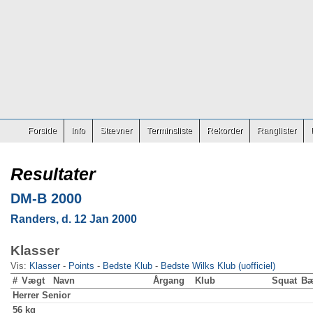
Forside
Info
Stævner
Terminsliste
Rekorder
Ranglister
Resultater
DM-B 2000
Randers, d. 12 Jan 2000
Klasser
Vis:
Klasser
-
Points
-
Bedste Klub
-
Bedste Wilks Klub (uofficiel)
#
Vægt
Navn
Årgang
Klub
Squat
B
Herrer
Senior
56 kg