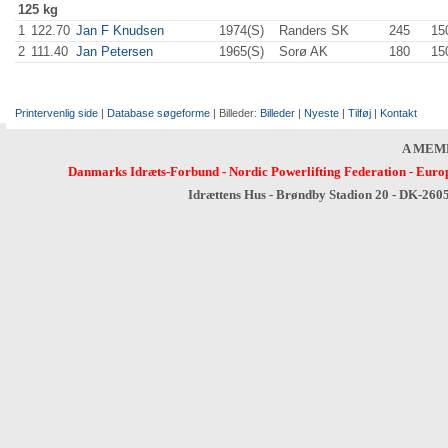
125 kg
1
122.70
Jan F Knudsen
1974(S)
Randers SK
245
.0
15
2
111.40
Jan Petersen
1965(S)
Sorø AK
180
.0
15
Printervenlig side
|
Database søgeforme
| Billeder:
Billeder
|
Nyeste
|
Tilføj
|
Kontakt
A MEM
Danmarks Idræts-Forbund
-
Nordic Powerlifting Federation
-
Europ
Idrættens Hus - Brøndby Stadion 20 - DK-260