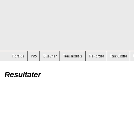
Forside
Info
Stævner
Terminsliste
Rekorder
Ranglister
Resultater