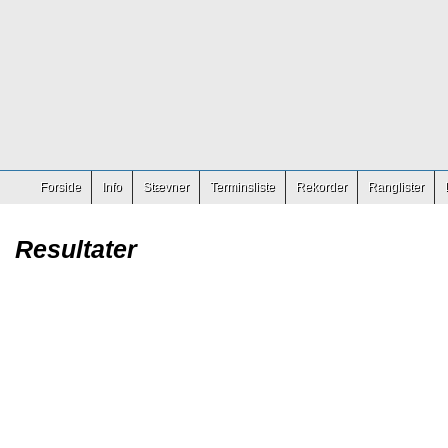
Forside
Info
Stævner
Terminsliste
Rekorder
Ranglister
Resultater