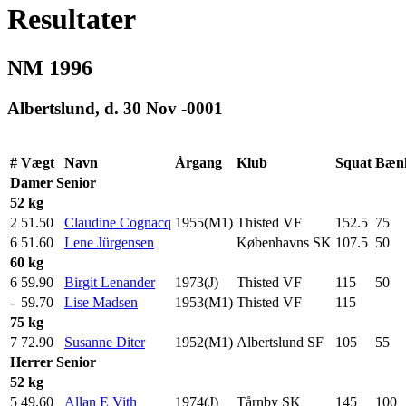
Resultater
NM 1996
Albertslund, d. 30 Nov -0001
#
Vægt
Navn
Årgang
Klub
Squat
Bæn
Damer
Senior
52 kg
2
51.50
Claudine Cognacq
1955(M1)
Thisted VF
152.5
75
.0
6
51.60
Lene Jürgensen
Københavns SK
107.5
50
.0
60 kg
6
59.90
Birgit Lenander
1973(J)
Thisted VF
115
.0
50
.0
-
59.70
Lise Madsen
1953(M1)
Thisted VF
115
.0
75 kg
7
72.90
Susanne Diter
1952(M1)
Albertslund SF
105
.0
55
.0
Herrer
Senior
52 kg
5
49.60
Allan E Vith
1974(J)
Tårnby SK
145
.0
100
.