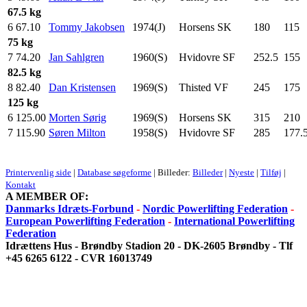
67.5 kg
6
67.10
Tommy Jakobsen
1974(J)
Horsens SK
180
.0
115
.
75 kg
7
74.20
Jan Sahlgren
1960(S)
Hvidovre SF
252.5
155
.
82.5 kg
8
82.40
Dan Kristensen
1969(S)
Thisted VF
245
.0
175
.
125 kg
6
125.00
Morten Sørig
1969(S)
Horsens SK
315
.0
210
.
7
115.90
Søren Milton
1958(S)
Hvidovre SF
285
.0
177.
Printervenlig side
|
Database søgeforme
| Billeder:
Billeder
|
Nyeste
|
Tilføj
|
Kontakt
A MEMBER OF:
Danmarks Idræts-Forbund
-
Nordic Powerlifting Federation
-
European Powerlifting Federation
-
International Powerlifting
Federation
Idrættens Hus - Brøndby Stadion 20 - DK-2605 Brøndby - Tlf
+45 6265 6122 - CVR 16013749