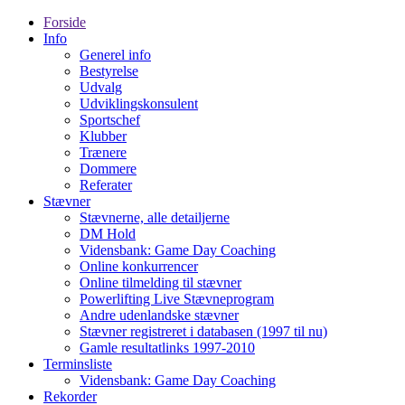
Forside
Info
Generel info
Bestyrelse
Udvalg
Udviklingskonsulent
Sportschef
Klubber
Trænere
Dommere
Referater
Stævner
Stævnerne, alle detailjerne
DM Hold
Vidensbank: Game Day Coaching
Online konkurrencer
Online tilmelding til stævner
Powerlifting Live Stævneprogram
Andre udenlandske stævner
Stævner registreret i databasen (1997 til nu)
Gamle resultatlinks 1997-2010
Terminsliste
Vidensbank: Game Day Coaching
Rekorder