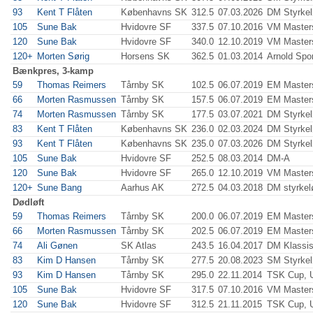
93
Kent T Flåten
Københavns SK
312.5
07.03.2026
DM Styrkel
105
Sune Bak
Hvidovre SF
337.5
07.10.2016
VM Master
120
Sune Bak
Hvidovre SF
340.0
12.10.2019
VM Master
120+
Morten Sørig
Horsens SK
362.5
01.03.2014
Arnold Spor
Bænkpres, 3-kamp
59
Thomas Reimers
Tårnby SK
102.5
06.07.2019
EM Master
66
Morten Rasmussen
Tårnby SK
157.5
06.07.2019
EM Master
74
Morten Rasmussen
Tårnby SK
177.5
03.07.2021
DM Styrkel
83
Kent T Flåten
Københavns SK
236.0
02.03.2024
DM Styrkel
93
Kent T Flåten
Københavns SK
235.0
07.03.2026
DM Styrkel
105
Sune Bak
Hvidovre SF
252.5
08.03.2014
DM-A
120
Sune Bak
Hvidovre SF
265.0
12.10.2019
VM Master
120+
Sune Bang
Aarhus AK
272.5
04.03.2018
DM styrkel
Dødløft
59
Thomas Reimers
Tårnby SK
200.0
06.07.2019
EM Master
66
Morten Rasmussen
Tårnby SK
202.5
06.07.2019
EM Master
74
Ali Gønen
SK Atlas
243.5
16.04.2017
DM Klassi
83
Kim D Hansen
Tårnby SK
277.5
20.08.2023
SM Styrkel
93
Kim D Hansen
Tårnby SK
295.0
22.11.2014
TSK Cup, U
105
Sune Bak
Hvidovre SF
317.5
07.10.2016
VM Master
120
Sune Bak
Hvidovre SF
312.5
21.11.2015
TSK Cup, U