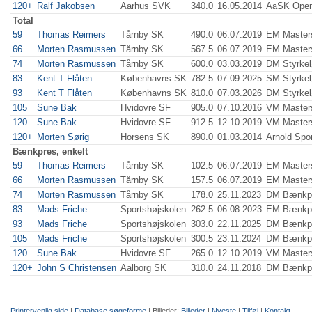
120+
Ralf Jakobsen
Aarhus SVK
340.0
16.05.2014
AaSK Open
Total
59
Thomas Reimers
Tårnby SK
490.0
06.07.2019
EM Master
66
Morten Rasmussen
Tårnby SK
567.5
06.07.2019
EM Master
74
Morten Rasmussen
Tårnby SK
600.0
03.03.2019
DM Styrkel
83
Kent T Flåten
Københavns SK
782.5
07.09.2025
SM Styrkel
93
Kent T Flåten
Københavns SK
810.0
07.03.2026
DM Styrkel
105
Sune Bak
Hvidovre SF
905.0
07.10.2016
VM Master
120
Sune Bak
Hvidovre SF
912.5
12.10.2019
VM Master
120+
Morten Sørig
Horsens SK
890.0
01.03.2014
Arnold Spor
Bænkpres, enkelt
59
Thomas Reimers
Tårnby SK
102.5
06.07.2019
EM Master
66
Morten Rasmussen
Tårnby SK
157.5
06.07.2019
EM Master
74
Morten Rasmussen
Tårnby SK
178.0
25.11.2023
DM Bænkp
83
Mads Friche
Sportshøjskolen
262.5
06.08.2023
EM Bænkpr
93
Mads Friche
Sportshøjskolen
303.0
22.11.2025
DM Bænkp
105
Mads Friche
Sportshøjskolen
300.5
23.11.2024
DM Bænkp
120
Sune Bak
Hvidovre SF
265.0
12.10.2019
VM Master
120+
John S Christensen
Aalborg SK
310.0
24.11.2018
DM Bænkp
Printervenlig side
|
Database søgeforme
| Billeder:
Billeder
|
Nyeste
|
Tilføj
|
Kontakt