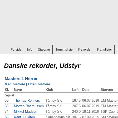
Forside
Info
Stævner
Terminsliste
Rekorder
Ranglister
Danske rekorder, Udstyr
Masters 1 Herrer
Med historie
|
Uden historie
Kl.
Navn
Klub
Løft
Dato
Stævne
Squat
59
Thomas Reimers
Tårnby SK
187.5
06.07.2019
EM Master
66
Morten Rasmussen
Tårnby SK
207.5
06.07.2019
EM Master
74
Mikkel Madsen
Tårnby SK
240.0
18.11.2016
TSK Cup, U
83
Kent T Flåten
Københavns SK
307.5
07.09.2025
SM Styrkel