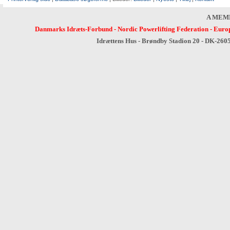
A MEM
Danmarks Idræts-Forbund
-
Nordic Powerlifting Federation
-
Europ
Idrættens Hus - Brøndby Stadion 20 - DK-260