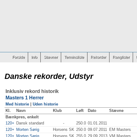
Forside
Info
Stævner
Terminsliste
Rekorder
Ranglister
Danske rekorder, Udstyr
Inklusiv rekord historik
Masters 1 Herrer
Med historie
|
Uden historie
Kl.
Navn
Klub
Løft
Dato
Stævne
Bænkpres, enkelt
120+
Dansk standard
-
250.0
01.01.2011
120+
Morten Sørig
Horsens SK
250.0
09.07.2011
EM Masters
120+
Morten Sørig
Horsens SK
255.0
29.09.2013
VM Masters