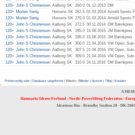
120+
John S Christensen
Aalborg SK
260.0
01.12.2013
DM
120+
Morten Sørig
Horsens SK
262.5
01.03.2014
Arnold Sports F
120+
Morten Sørig
Horsens SK
270.0
01.03.2014
Arnold Sports F
120+
John S Christensen
Aalborg SK
272.5
30.11.2014
DM Bænkpres
120+
John S Christensen
Aalborg SK
285.0
15.08.2015
JM Bænkpres
120+
John S Christensen
Aalborg SK
295.0
15.08.2015
JM Bænkpres
120+
John S Christensen
Aalborg SK
300.0
21.04.2016
VM Open, Sub-J
120+
John S Christensen
Aalborg SK
307.5
21.04.2016
VM Open, Sub-J
120+
John S Christensen
Aalborg SK
309.0
21.04.2016
VM Open, Sub-J
120+
John S Christensen
Aalborg SK
310.0
24.11.2018
DM Bænkpres
Printervenlig side
|
Database søgeforme
| Billeder:
Billeder
|
Nyeste
|
Tilføj
|
Kontakt
A MEM
Danmarks Idræts-Forbund
-
Nordic Powerlifting Federation
-
Europ
Idrættens Hus - Brøndby Stadion 20 - DK-260