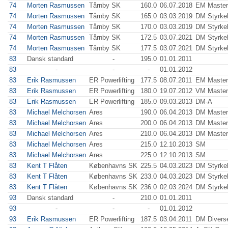
74
Morten Rasmussen
Tårnby SK
160.0
06.07.2018
EM Master
74
Morten Rasmussen
Tårnby SK
165.0
03.03.2019
DM Styrkel
74
Morten Rasmussen
Tårnby SK
170.0
03.03.2019
DM Styrkel
74
Morten Rasmussen
Tårnby SK
172.5
03.07.2021
DM Styrkel
74
Morten Rasmussen
Tårnby SK
177.5
03.07.2021
DM Styrkel
83
Dansk standard
-
195.0
01.01.2011
83
-
-
-
01.01.2012
83
Erik Rasmussen
ER Powerlifting
177.5
08.07.2011
EM Master
83
Erik Rasmussen
ER Powerlifting
180.0
19.07.2012
VM Master
83
Erik Rasmussen
ER Powerlifting
185.0
09.03.2013
DM-A
83
Michael Melchorsen
Ares
190.0
06.04.2013
DM Master
83
Michael Melchorsen
Ares
200.0
06.04.2013
DM Master
83
Michael Melchorsen
Ares
210.0
06.04.2013
DM Master
83
Michael Melchorsen
Ares
215.0
12.10.2013
SM
83
Michael Melchorsen
Ares
225.0
12.10.2013
SM
83
Kent T Flåten
Københavns SK
225.5
04.03.2023
DM Styrkel
83
Kent T Flåten
Københavns SK
233.0
04.03.2023
DM Styrkel
83
Kent T Flåten
Københavns SK
236.0
02.03.2024
DM Styrkel
93
Dansk standard
-
210.0
01.01.2011
93
-
-
-
01.01.2012
93
Erik Rasmussen
ER Powerlifting
187.5
03.04.2011
DM Divers