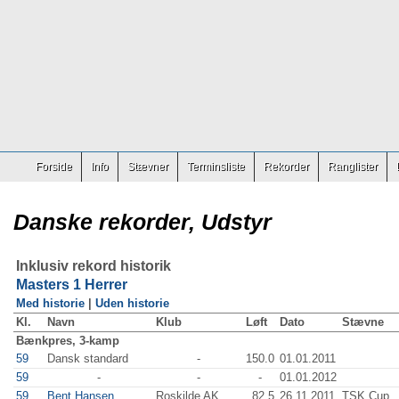
Forside
Info
Stævner
Terminsliste
Rekorder
Ranglister
Danske rekorder, Udstyr
Inklusiv rekord historik
Masters 1 Herrer
Med historie
|
Uden historie
Kl.
Navn
Klub
Løft
Dato
Stævne
Bænkpres, 3-kamp
59
Dansk standard
-
150.0
01.01.2011
59
-
-
-
01.01.2012
59
Bent Hansen
Roskilde AK
82.5
26.11.2011
TSK Cup