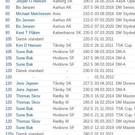
93
Jesper O Nielsen
Aalborg SK
190.0
16.05.2014
AaSK Open
93
Bo Jensen
Aarhus AK
207.5
06.03.2016
DM Senior,
93
Michael Melchorsen
Ares
210.0
03.09.2016
SM Styrklø
93
Bo Jensen
Aarhus AK
215.0
07.03.2020
DM Styrkel
93
Bo Jensen
Aarhus AK
225.0
07.03.2020
DM Styrkel
93
Kent T Flåten
Københavns SK
235.0
07.03.2026
DM Styrkel
105
Dansk standard
-
220.0
01.01.2011
105
Kim D Hansen
Tårnby SK
220.0
26.11.2011
TSK Cup
105
Sune Bak
Hvidovre SF
240.0
08.03.2014
DM-A
105
Sune Bak
Hvidovre SF
247.5
08.03.2014
DM-A
105
Sune Bak
Hvidovre SF
252.5
08.03.2014
DM-A
120
Dansk standard
-
230.0
01.01.2011
120
-
-
-
01.01.2012
120
Jens Jepsen
Tårnby SK
227.5
03.04.2011
DM Divers
120
Jens Jepsen
Tårnby SK
230.0
09.03.2013
DM-A
120
Thomas Skov
Rødby M
235.0
16.02.2014
DM Master
120
Thomas Skov
Rødby M
245.0
16.02.2014
DM Master
120
Sune Bak
Hvidovre SF
252.5
21.11.2015
TSK Cup, 
120
Sune Bak
Hvidovre SF
260.0
21.11.2015
TSK Cup, 
120
Thomas Skov
Rødby M
262.5
05.03.2017
DM styrkel
120
Sune Bak
Hvidovre SF
265.0
12.10.2019
VM Master
120+
Dansk standard
-
240.0
01.01.2011