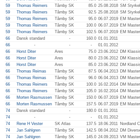
59
Thomas Reimers
Tårnby SK
85.0
25.08.2018
SM Styrkel
59
Thomas Reimers
Tårnby SK
92.5
25.08.2018
SM Styrkel
59
Thomas Reimers
Tårnby SK
95.0
06.07.2019
EM Master
59
Thomas Reimers
Tårnby SK
100.0
06.07.2019
EM Master
59
Thomas Reimers
Tårnby SK
102.5
06.07.2019
EM Master
66
Dansk standard
-
160.0
01.01.2011
66
-
-
-
01.01.2012
66
Horst Diter
Ares
75.0
23.06.2012
DM Klassi
66
Horst Diter
Ares
80.0
23.06.2012
DM Klassi
66
Horst Diter
Ares
85.0
23.06.2012
DM Klassi
66
Thomas Reimas
Tårnby SK
87.5
06.04.2013
DM Master
66
Thomas Reimas
Tårnby SK
96.0
06.04.2013
DM Master
66
Thomas Reimers
Tårnby SK
100.0
16.02.2014
DM Master
66
Thomas Reimers
Tårnby SK
105.0
16.02.2014
DM Master
66
Morten Rasmussen
Tårnby SK
150.0
06.07.2019
EM Master
66
Morten Rasmussen
Tårnby SK
157.5
06.07.2019
EM Master
74
Dansk standard
-
180.0
01.01.2011
74
-
-
-
01.01.2012
74
Rene H Vester
SK Atlas
137.5
18.06.2011
Nordland 
74
Jan Sahlgren
Tårnby SK
142.5
08.04.2012
DM Divers
74
Jan Sahlgren
Tårnby SK
145.0
24.09.2013
VM Master