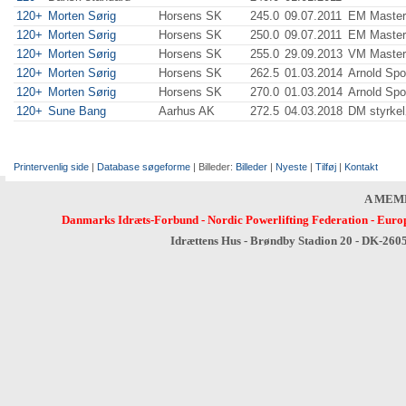
120+
Morten Sørig
Horsens SK
245.0
09.07.2011
EM Master
120+
Morten Sørig
Horsens SK
250.0
09.07.2011
EM Master
120+
Morten Sørig
Horsens SK
255.0
29.09.2013
VM Master
120+
Morten Sørig
Horsens SK
262.5
01.03.2014
Arnold Spo
120+
Morten Sørig
Horsens SK
270.0
01.03.2014
Arnold Spo
120+
Sune Bang
Aarhus AK
272.5
04.03.2018
DM styrkel
Printervenlig side
|
Database søgeforme
| Billeder:
Billeder
|
Nyeste
|
Tilføj
|
Kontakt
A MEM
Danmarks Idræts-Forbund
-
Nordic Powerlifting Federation
-
Europ
Idrættens Hus - Brøndby Stadion 20 - DK-260