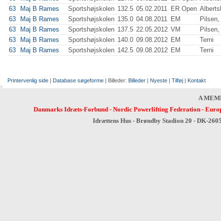
63
Maj B Rames
Sportshøjskolen
132.5
05.02.2011
ER Open
Alberts
63
Maj B Rames
Sportshøjskolen
135.0
04.08.2011
EM
Pilsen,
63
Maj B Rames
Sportshøjskolen
137.5
22.05.2012
VM
Pilsen,
63
Maj B Rames
Sportshøjskolen
140.0
09.08.2012
EM
Terni
63
Maj B Rames
Sportshøjskolen
142.5
09.08.2012
EM
Terni
Printervenlig side
|
Database søgeforme
| Billeder:
Billeder
|
Nyeste
|
Tilføj
|
Kontakt
A MEM
Danmarks Idræts-Forbund
-
Nordic Powerlifting Federation
-
Europ
Idrættens Hus - Brøndby Stadion 20 - DK-260