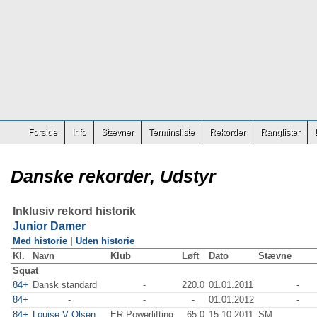
Forside
Info
Stævner
Terminsliste
Rekorder
Ranglister
Danske rekorder, Udstyr
Inklusiv rekord historik
Junior Damer
Med historie
|
Uden historie
Kl.
Navn
Klub
Løft
Dato
Stævne
Squat
84+
Dansk standard
-
220.0
01.01.2011
-
84+
-
-
-
01.01.2012
-
84+
Louise V Olsen
ER Powerlifting
65.0
15.10.2011
SM