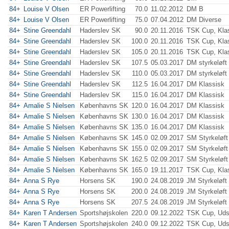
84+
Louise V Olsen
ER Powerlifting
70.0
11.02.2012
DM B
84+
Louise V Olsen
ER Powerlifting
75.0
07.04.2012
DM Diverse
84+
Stine Greendahl
Haderslev SK
90.0
20.11.2016
TSK Cup, Kla
84+
Stine Greendahl
Haderslev SK
100.0
20.11.2016
TSK Cup, Kla
84+
Stine Greendahl
Haderslev SK
105.0
20.11.2016
TSK Cup, Kla
84+
Stine Greendahl
Haderslev SK
107.5
05.03.2017
DM styrkeløft
84+
Stine Greendahl
Haderslev SK
110.0
05.03.2017
DM styrkeløft
84+
Stine Greendahl
Haderslev SK
112.5
16.04.2017
DM Klassisk
84+
Stine Greendahl
Haderslev SK
115.0
16.04.2017
DM Klassisk
84+
Amalie S Nielsen
Københavns SK
120.0
16.04.2017
DM Klassisk
84+
Amalie S Nielsen
Københavns SK
130.0
16.04.2017
DM Klassisk
84+
Amalie S Nielsen
Københavns SK
135.0
16.04.2017
DM Klassisk
84+
Amalie S Nielsen
Københavns SK
145.0
02.09.2017
SM Styrkeløft
84+
Amalie S Nielsen
Københavns SK
155.0
02.09.2017
SM Styrkeløft
84+
Amalie S Nielsen
Københavns SK
162.5
02.09.2017
SM Styrkeløft
84+
Amalie S Nielsen
Københavns SK
165.0
19.11.2017
TSK Cup, Kla
84+
Anna S Rye
Horsens SK
190.0
24.08.2019
JM Styrkeløft
84+
Anna S Rye
Horsens SK
200.0
24.08.2019
JM Styrkeløft
84+
Anna S Rye
Horsens SK
207.5
24.08.2019
JM Styrkeløft
84+
Karen T Andersen
Sportshøjskolen
220.0
09.12.2022
TSK Cup, Uds
84+
Karen T Andersen
Sportshøjskolen
240.0
09.12.2022
TSK Cup, Uds