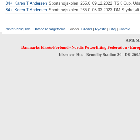
84+
Karen T Andersen
Sportshøjskolen
255.0
09.12.2022
TSK Cup, Uds
84+
Karen T Andersen
Sportshøjskolen
265.0
05.03.2023
DM Styrkeløft
Printervenlig side
|
Database søgeforme
| Billeder:
Billeder
|
Nyeste
|
Tilføj
|
Kontakt
A MEM
Danmarks Idræts-Forbund
-
Nordic Powerlifting Federation
-
Europ
Idrættens Hus - Brøndby Stadion 20 - DK-260