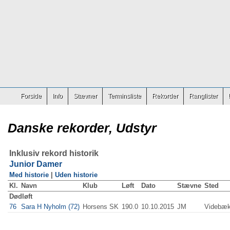
Forside
Info
Stævner
Terminsliste
Rekorder
Ranglister
Danske rekorder, Udstyr
Inklusiv rekord historik
Junior Damer
Med historie
|
Uden historie
Kl.
Navn
Klub
Løft
Dato
Stævne
Sted
Dødløft
76
Sara H Nyholm (72)
Horsens SK
190.0
10.10.2015
JM
Videbæ