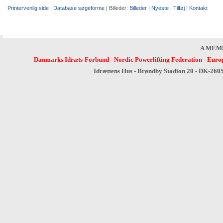
Printervenlig side
|
Database søgeforme
| Billeder:
Billeder
|
Nyeste
|
Tilføj
|
Kontakt
A MEM
Danmarks Idræts-Forbund
-
Nordic Powerlifting Federation
-
Europ
Idrættens Hus - Brøndby Stadion 20 - DK-260