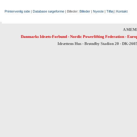
Printervenlig side
|
Database søgeforme
| Billeder:
Billeder
|
Nyeste
|
Tilføj
|
Kontakt
A MEM
Danmarks Idræts-Forbund
-
Nordic Powerlifting Federation
-
Europ
Idrættens Hus - Brøndby Stadion 20 - DK-260