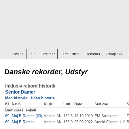
Forside
Info
Stævner
Terminsliste
Rekorder
Ranglister
Danske rekorder, Udstyr
Inklusiv rekord historik
Senior Damer
Med historie
|
Uden historie
Kl.
Navn
Klub
Løft
Dato
Stævne
S
Bænkpres, enkelt
69
Maj B Rames (63)
Aarhus AK
152.5
18.10.2019
EM Bænkpres
T
69
Maj B Rames
Aarhus AK
155.0
25.09.2022
Arnold Classic UK
B