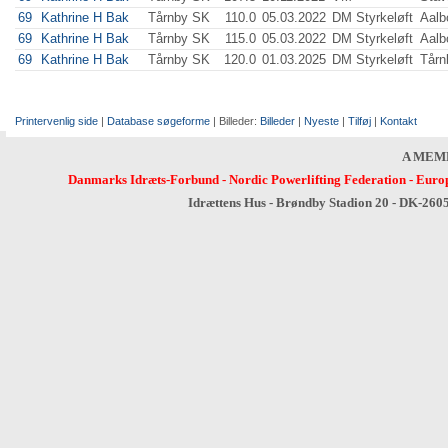
69
Kathrine H Bak
Tårnby SK
110.0
05.03.2022
DM Styrkeløft
Aalb
69
Kathrine H Bak
Tårnby SK
115.0
05.03.2022
DM Styrkeløft
Aalb
69
Kathrine H Bak
Tårnby SK
120.0
01.03.2025
DM Styrkeløft
Tårn
Printervenlig side
|
Database søgeforme
| Billeder:
Billeder
|
Nyeste
|
Tilføj
|
Kontakt
A MEM
Danmarks Idræts-Forbund
-
Nordic Powerlifting Federation
-
Europ
Idrættens Hus - Brøndby Stadion 20 - DK-260