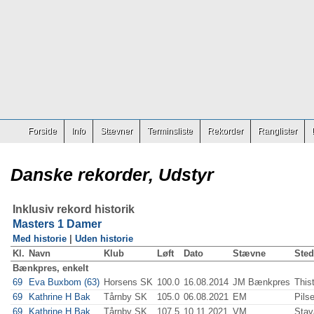
Forside
Info
Stævner
Terminsliste
Rekorder
Ranglister
Danske rekorder, Udstyr
Inklusiv rekord historik
Masters 1 Damer
Med historie
|
Uden historie
Kl.
Navn
Klub
Løft
Dato
Stævne
Sted
Bænkpres, enkelt
69
Eva Buxbom (63)
Horsens SK
100.0
16.08.2014
JM Bænkpres
This
69
Kathrine H Bak
Tårnby SK
105.0
06.08.2021
EM
Pils
69
Kathrine H Bak
Tårnby SK
107.5
10.11.2021
VM
Stav