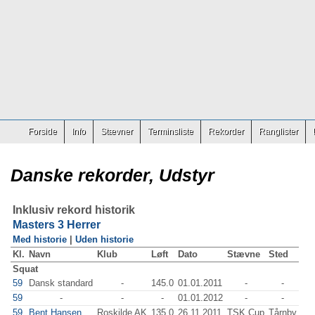
Forside
Info
Stævner
Terminsliste
Rekorder
Ranglister
Danske rekorder, Udstyr
Inklusiv rekord historik
Masters 3 Herrer
Med historie
|
Uden historie
Kl.
Navn
Klub
Løft
Dato
Stævne
Sted
Squat
59
Dansk standard
-
145.0
01.01.2011
-
-
59
-
-
-
01.01.2012
-
-
59
Bent Hansen
Roskilde AK
135.0
26.11.2011
TSK Cup
Tårnby