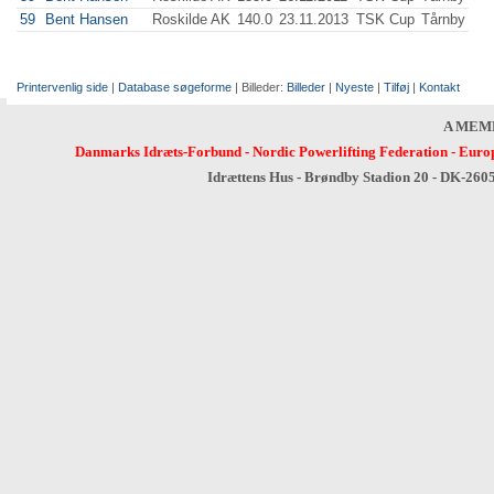
59
Bent Hansen
Roskilde AK
140.0
23.11.2013
TSK Cup
Tårnby
Printervenlig side
|
Database søgeforme
| Billeder:
Billeder
|
Nyeste
|
Tilføj
|
Kontakt
A MEM
Danmarks Idræts-Forbund
-
Nordic Powerlifting Federation
-
Europ
Idrættens Hus - Brøndby Stadion 20 - DK-260