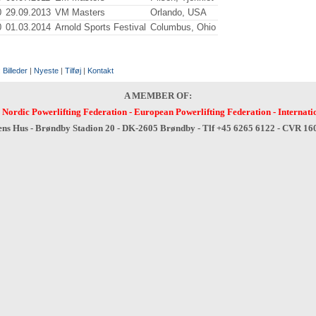
0
29.09.2013
VM Masters
Orlando, USA
0
01.03.2014
Arnold Sports Festival
Columbus, Ohio
:
Billeder
|
Nyeste
|
Tilføj
|
Kontakt
A MEMBER OF:
-
Nordic Powerlifting Federation
-
European Powerlifting Federation
-
Internati
ens Hus - Brøndby Stadion 20 - DK-2605 Brøndby - Tlf +45 6265 6122 - CVR 1