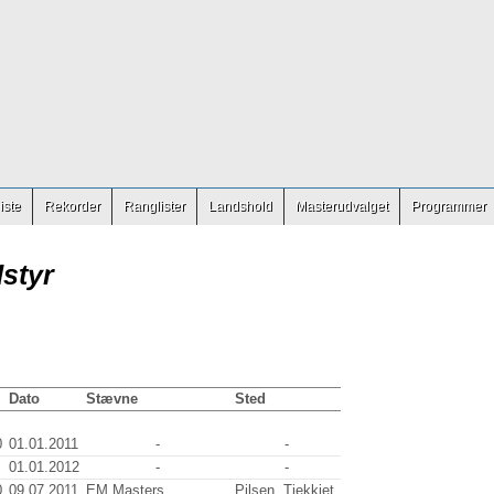
iste
Rekorder
Ranglister
Landshold
Masterudvalget
Programmer
styr
Dato
Stævne
Sted
0
01.01.2011
-
-
01.01.2012
-
-
0
09.07.2011
EM Masters
Pilsen, Tjekkiet