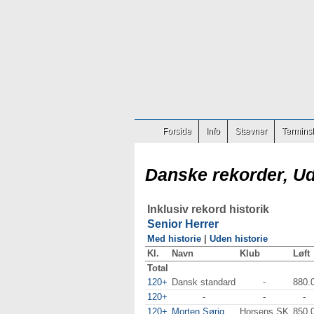
Forside
Info
Stævner
Terminsl
Danske rekorder, Ud
Inklusiv rekord historik
Senior Herrer
Med historie
|
Uden historie
Kl.
Navn
Klub
Løft
Total
120+
Dansk standard
-
880.
120+
-
-
-
120+
Morten Sørig
Horsens SK
850.