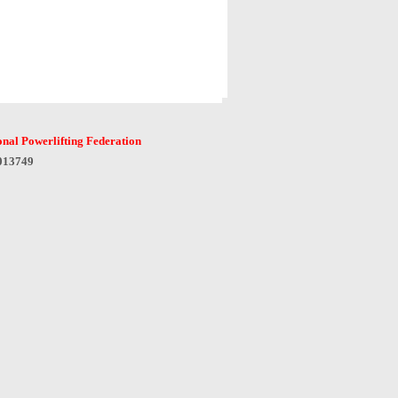
onal Powerlifting Federation
6013749