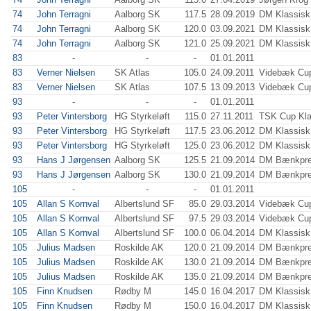
74
John Terragni
Aalborg SK
117.5
28.09.2019
DM Klassis
74
John Terragni
Aalborg SK
120.0
03.09.2021
DM Klassisk
74
John Terragni
Aalborg SK
121.0
25.09.2021
DM Klassis
83
-
-
-
01.01.2011
83
Verner Nielsen
SK Atlas
105.0
24.09.2011
Videbæk Cu
83
Verner Nielsen
SK Atlas
107.5
13.09.2013
Videbæk Cu
93
-
-
-
01.01.2011
93
Peter Vintersborg
HG Styrkeløft
115.0
27.11.2011
TSK Cup Kla
93
Peter Vintersborg
HG Styrkeløft
117.5
23.06.2012
DM Klassisk
93
Peter Vintersborg
HG Styrkeløft
125.0
23.06.2012
DM Klassisk
93
Hans J Jørgensen
Aalborg SK
125.5
21.09.2014
DM Bænkpre
93
Hans J Jørgensen
Aalborg SK
130.0
21.09.2014
DM Bænkpre
105
-
-
-
01.01.2011
105
Allan S Kornval
Albertslund SF
85.0
29.03.2014
Videbæk Cu
105
Allan S Kornval
Albertslund SF
97.5
29.03.2014
Videbæk Cu
105
Allan S Kornval
Albertslund SF
100.0
06.04.2014
DM Klassisk
105
Julius Madsen
Roskilde AK
120.0
21.09.2014
DM Bænkpre
105
Julius Madsen
Roskilde AK
130.0
21.09.2014
DM Bænkpre
105
Julius Madsen
Roskilde AK
135.0
21.09.2014
DM Bænkpre
105
Finn Knudsen
Rødby M
145.0
16.04.2017
DM Klassisk
105
Finn Knudsen
Rødby M
150.0
16.04.2017
DM Klassisk