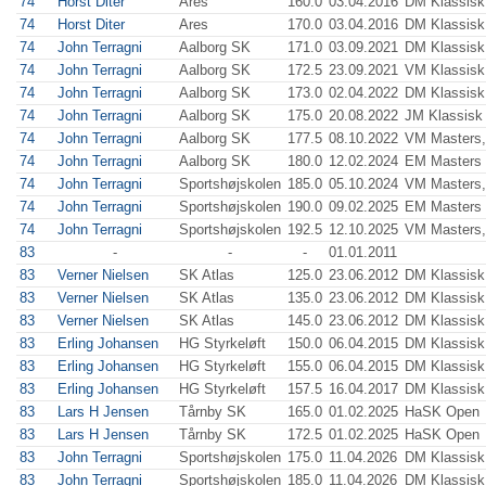
74
Horst Diter
Ares
160.0
03.04.2016
DM Klassisk
74
Horst Diter
Ares
170.0
03.04.2016
DM Klassisk
74
John Terragni
Aalborg SK
171.0
03.09.2021
DM Klassisk
74
John Terragni
Aalborg SK
172.5
23.09.2021
VM Klassisk
74
John Terragni
Aalborg SK
173.0
02.04.2022
DM Klassisk
74
John Terragni
Aalborg SK
175.0
20.08.2022
JM Klassisk 
74
John Terragni
Aalborg SK
177.5
08.10.2022
VM Masters,
74
John Terragni
Aalborg SK
180.0
12.02.2024
EM Masters 
74
John Terragni
Sportshøjskolen
185.0
05.10.2024
VM Masters,
74
John Terragni
Sportshøjskolen
190.0
09.02.2025
EM Masters 
74
John Terragni
Sportshøjskolen
192.5
12.10.2025
VM Masters,
83
-
-
-
01.01.2011
83
Verner Nielsen
SK Atlas
125.0
23.06.2012
DM Klassisk
83
Verner Nielsen
SK Atlas
135.0
23.06.2012
DM Klassisk
83
Verner Nielsen
SK Atlas
145.0
23.06.2012
DM Klassisk
83
Erling Johansen
HG Styrkeløft
150.0
06.04.2015
DM Klassisk
83
Erling Johansen
HG Styrkeløft
155.0
06.04.2015
DM Klassisk
83
Erling Johansen
HG Styrkeløft
157.5
16.04.2017
DM Klassisk
83
Lars H Jensen
Tårnby SK
165.0
01.02.2025
HaSK Open
83
Lars H Jensen
Tårnby SK
172.5
01.02.2025
HaSK Open
83
John Terragni
Sportshøjskolen
175.0
11.04.2026
DM Klassisk,
83
John Terragni
Sportshøjskolen
185.0
11.04.2026
DM Klassisk,