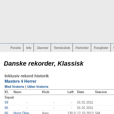
Forside
Info
Stævner
Terminsliste
Rekorder
Ranglister
Danske rekorder, Klassisk
Inklusiv rekord historik
Masters 4 Herrer
Med historie
|
Uden historie
Kl.
Navn
Klub
Løft
Dato
Stævne
Squat
59
-
-
-
01.01.2011
66
-
-
-
01.01.2011
66
Horst Diter
Ares
130.0
12.10.2013
SM