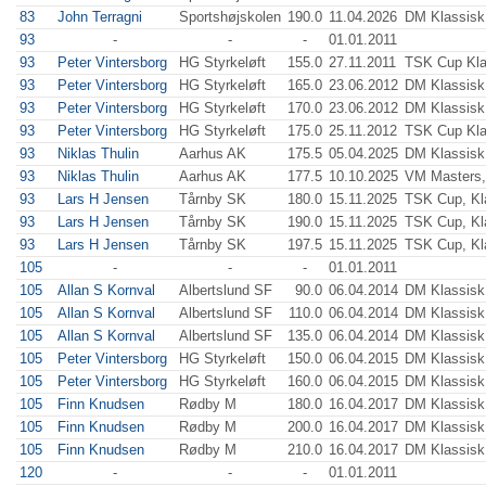
83
John Terragni
Sportshøjskolen
190.0
11.04.2026
DM Klassisk,
93
-
-
-
01.01.2011
93
Peter Vintersborg
HG Styrkeløft
155.0
27.11.2011
TSK Cup Kla
93
Peter Vintersborg
HG Styrkeløft
165.0
23.06.2012
DM Klassisk
93
Peter Vintersborg
HG Styrkeløft
170.0
23.06.2012
DM Klassisk
93
Peter Vintersborg
HG Styrkeløft
175.0
25.11.2012
TSK Cup Kla
93
Niklas Thulin
Aarhus AK
175.5
05.04.2025
DM Klassisk,
93
Niklas Thulin
Aarhus AK
177.5
10.10.2025
VM Masters,
93
Lars H Jensen
Tårnby SK
180.0
15.11.2025
TSK Cup, Kl
93
Lars H Jensen
Tårnby SK
190.0
15.11.2025
TSK Cup, Kl
93
Lars H Jensen
Tårnby SK
197.5
15.11.2025
TSK Cup, Kl
105
-
-
-
01.01.2011
105
Allan S Kornval
Albertslund SF
90.0
06.04.2014
DM Klassisk
105
Allan S Kornval
Albertslund SF
110.0
06.04.2014
DM Klassisk
105
Allan S Kornval
Albertslund SF
135.0
06.04.2014
DM Klassisk
105
Peter Vintersborg
HG Styrkeløft
150.0
06.04.2015
DM Klassisk
105
Peter Vintersborg
HG Styrkeløft
160.0
06.04.2015
DM Klassisk
105
Finn Knudsen
Rødby M
180.0
16.04.2017
DM Klassisk
105
Finn Knudsen
Rødby M
200.0
16.04.2017
DM Klassisk
105
Finn Knudsen
Rødby M
210.0
16.04.2017
DM Klassisk
120
-
-
-
01.01.2011