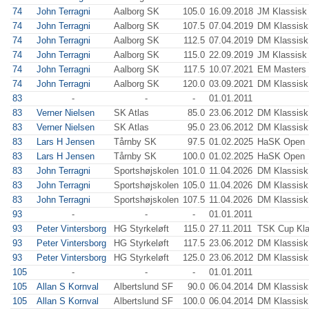
74
John Terragni
Aalborg SK
105.0
16.09.2018
JM Klassisk 
74
John Terragni
Aalborg SK
107.5
07.04.2019
DM Klassisk
74
John Terragni
Aalborg SK
112.5
07.04.2019
DM Klassisk
74
John Terragni
Aalborg SK
115.0
22.09.2019
JM Klassisk 
74
John Terragni
Aalborg SK
117.5
10.07.2021
EM Masters
74
John Terragni
Aalborg SK
120.0
03.09.2021
DM Klassisk
83
-
-
-
01.01.2011
83
Verner Nielsen
SK Atlas
85.0
23.06.2012
DM Klassisk
83
Verner Nielsen
SK Atlas
95.0
23.06.2012
DM Klassisk
83
Lars H Jensen
Tårnby SK
97.5
01.02.2025
HaSK Open
83
Lars H Jensen
Tårnby SK
100.0
01.02.2025
HaSK Open
83
John Terragni
Sportshøjskolen
101.0
11.04.2026
DM Klassisk,
83
John Terragni
Sportshøjskolen
105.0
11.04.2026
DM Klassisk,
83
John Terragni
Sportshøjskolen
107.5
11.04.2026
DM Klassisk,
93
-
-
-
01.01.2011
93
Peter Vintersborg
HG Styrkeløft
115.0
27.11.2011
TSK Cup Kla
93
Peter Vintersborg
HG Styrkeløft
117.5
23.06.2012
DM Klassisk
93
Peter Vintersborg
HG Styrkeløft
125.0
23.06.2012
DM Klassisk
105
-
-
-
01.01.2011
105
Allan S Kornval
Albertslund SF
90.0
06.04.2014
DM Klassisk
105
Allan S Kornval
Albertslund SF
100.0
06.04.2014
DM Klassisk