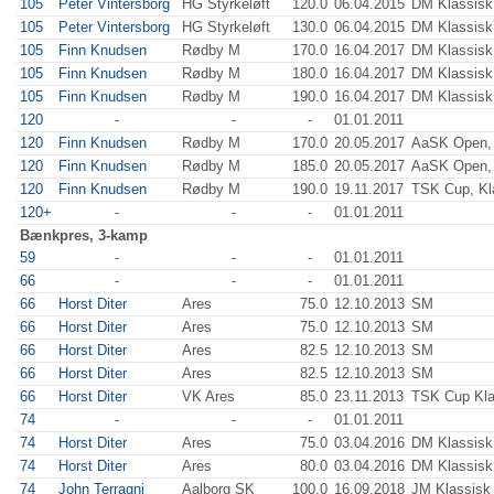
105
Peter Vintersborg
HG Styrkeløft
120.0
06.04.2015
DM Klassisk
105
Peter Vintersborg
HG Styrkeløft
130.0
06.04.2015
DM Klassisk
105
Finn Knudsen
Rødby M
170.0
16.04.2017
DM Klassisk
105
Finn Knudsen
Rødby M
180.0
16.04.2017
DM Klassisk
105
Finn Knudsen
Rødby M
190.0
16.04.2017
DM Klassisk
120
-
-
-
01.01.2011
120
Finn Knudsen
Rødby M
170.0
20.05.2017
AaSK Open, 
120
Finn Knudsen
Rødby M
185.0
20.05.2017
AaSK Open, 
120
Finn Knudsen
Rødby M
190.0
19.11.2017
TSK Cup, Kl
120+
-
-
-
01.01.2011
Bænkpres, 3-kamp
59
-
-
-
01.01.2011
66
-
-
-
01.01.2011
66
Horst Diter
Ares
75.0
12.10.2013
SM
66
Horst Diter
Ares
75.0
12.10.2013
SM
66
Horst Diter
Ares
82.5
12.10.2013
SM
66
Horst Diter
Ares
82.5
12.10.2013
SM
66
Horst Diter
VK Ares
85.0
23.11.2013
TSK Cup Kla
74
-
-
-
01.01.2011
74
Horst Diter
Ares
75.0
03.04.2016
DM Klassisk
74
Horst Diter
Ares
80.0
03.04.2016
DM Klassisk
74
John Terragni
Aalborg SK
100.0
16.09.2018
JM Klassisk 