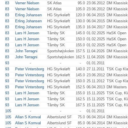
83
Verner Nielsen
SK Atlas
95.0
23.06.2012
DM Klassisk
83
Verner Nielsen
SK Atlas
105.0
23.06.2012
DM Klassisk
83
Erling Johansen
HG Styrkeløft
120.0
06.04.2015
DM Klassisk
83
Erling Johansen
HG Styrkeløft
130.0
06.04.2015
DM Klassisk
83
Erling Johansen
HG Styrkeløft
135.0
16.04.2017
DM Klassisk
83
Lars H Jensen
Tårnby SK
145.0
01.02.2025
HaSK Open
83
Lars H Jensen
Tårnby SK
150.0
01.02.2025
HaSK Open
83
Lars H Jensen
Tårnby SK
155.0
01.02.2025
HaSK Open
83
John Terragni
Sportshøjskolen
157.5
11.04.2026
DM Klassisk,
83
John Terragni
Sportshøjskolen
162.5
11.04.2026
DM Klassisk,
93
-
-
-
01.01.2011
93
Peter Vintersborg
HG Styrkeløft
140.0
27.11.2011
TSK Cup Kla
93
Peter Vintersborg
HG Styrkeløft
145.0
23.06.2012
DM Klassisk
93
Peter Vintersborg
HG Styrkeløft
150.0
25.11.2012
TSK Cup Kla
93
Peter Vintersborg
HG Styrkeløft
152.5
06.04.2013
DM Masters
93
Lars H Jensen
Tårnby SK
155.0
15.11.2025
TSK Cup, Kl
93
Lars H Jensen
Tårnby SK
162.5
15.11.2025
TSK Cup, Kl
93
Lars H Jensen
Tårnby SK
167.5
15.11.2025
TSK Cup, Kl
105
-
-
-
01.01.2011
105
Allan S Kornval
Albertslund SF
75.0
06.04.2014
DM Klassisk
105
Allan S Kornval
Albertslund SF
85.0
06.04.2014
DM Klassisk