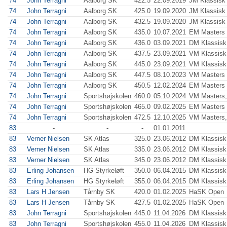
74
John Terragni
Aalborg SK
422.5
22.09.2019
JM Klassisk 
74
John Terragni
Aalborg SK
425.0
19.09.2020
JM Klassisk 
74
John Terragni
Aalborg SK
432.5
19.09.2020
JM Klassisk 
74
John Terragni
Aalborg SK
435.0
10.07.2021
EM Masters
74
John Terragni
Aalborg SK
436.0
03.09.2021
DM Klassisk
74
John Terragni
Aalborg SK
437.5
23.09.2021
VM Klassisk
74
John Terragni
Aalborg SK
445.0
23.09.2021
VM Klassisk
74
John Terragni
Aalborg SK
447.5
08.10.2023
VM Masters 
74
John Terragni
Aalborg SK
450.5
12.02.2024
EM Masters 
74
John Terragni
Sportshøjskolen
460.0
05.10.2024
VM Masters,
74
John Terragni
Sportshøjskolen
465.0
09.02.2025
EM Masters 
74
John Terragni
Sportshøjskolen
472.5
12.10.2025
VM Masters,
83
-
-
-
01.01.2011
83
Verner Nielsen
SK Atlas
325.0
23.06.2012
DM Klassisk
83
Verner Nielsen
SK Atlas
335.0
23.06.2012
DM Klassisk
83
Verner Nielsen
SK Atlas
345.0
23.06.2012
DM Klassisk
83
Erling Johansen
HG Styrkeløft
350.0
06.04.2015
DM Klassisk
83
Erling Johansen
HG Styrkeløft
355.0
06.04.2015
DM Klassisk
83
Lars H Jensen
Tårnby SK
420.0
01.02.2025
HaSK Open
83
Lars H Jensen
Tårnby SK
427.5
01.02.2025
HaSK Open
83
John Terragni
Sportshøjskolen
445.0
11.04.2026
DM Klassisk,
83
John Terragni
Sportshøjskolen
455.0
11.04.2026
DM Klassisk,