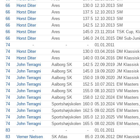
66
Horst Diter
Ares
130.0
12.10.2013
SM
66
Horst Diter
Ares
137.5
12.10.2013
SM
66
Horst Diter
Ares
137.5
12.10.2013
SM
66
Horst Diter
Ares
142.5
12.10.2013
SM
66
Horst Diter
Ares
145.0
23.11.2014
TSK Cup, Kl
66
Horst Diter
Ares
146.0
24.01.2015
DM Sub-Junio
74
-
-
-
01.01.2011
74
Horst Diter
Ares
130.0
03.04.2016
DM Klassisk
74
Horst Diter
Ares
140.0
03.04.2016
DM Klassisk
74
John Terragni
Aalborg SK
142.5
22.09.2019
JM Klassisk 
74
John Terragni
Aalborg SK
145.0
19.09.2020
JM Klassisk 
74
John Terragni
Aalborg SK
150.0
19.09.2020
JM Klassisk 
74
John Terragni
Aalborg SK
152.5
10.07.2021
EM Masters
74
John Terragni
Aalborg SK
155.0
08.10.2023
VM Masters 
74
John Terragni
Aalborg SK
158.0
12.02.2024
EM Masters 
74
John Terragni
Sportshøjskolen
160.0
05.10.2024
VM Masters,
74
John Terragni
Sportshøjskolen
162.5
09.02.2025
EM Masters 
74
John Terragni
Sportshøjskolen
165.0
12.10.2025
VM Masters,
74
John Terragni
Sportshøjskolen
165.5
08.02.2026
EM Masters,
83
-
-
-
01.01.2011
83
Verner Nielsen
SK Atlas
85.0
23.06.2012
DM Klassisk