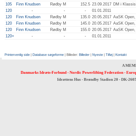
105
Finn Knudsen
Rødby M
152.5
23.09.2017
DM i Klassi
120
-
-
-
01.01.2011
120
Finn Knudsen
Rødby M
135.0
20.05.2017
AaSK Open, 
120
Finn Knudsen
Rødby M
145.0
20.05.2017
AaSK Open, 
120
Finn Knudsen
Rødby M
155.0
20.05.2017
AaSK Open, 
120+
-
-
-
01.01.2011
Printervenlig side
|
Database søgeforme
| Billeder:
Billeder
|
Nyeste
|
Tilføj
|
Kontakt
A MEM
Danmarks Idræts-Forbund
-
Nordic Powerlifting Federation
-
Europ
Idrættens Hus - Brøndby Stadion 20 - DK-260