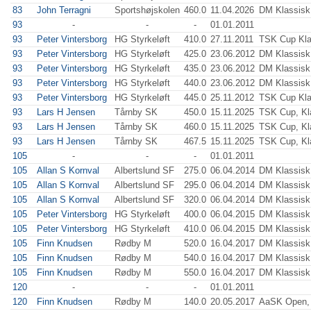
83
John Terragni
Sportshøjskolen
460.0
11.04.2026
DM Klassisk,
93
-
-
-
01.01.2011
93
Peter Vintersborg
HG Styrkeløft
410.0
27.11.2011
TSK Cup Kla
93
Peter Vintersborg
HG Styrkeløft
425.0
23.06.2012
DM Klassisk
93
Peter Vintersborg
HG Styrkeløft
435.0
23.06.2012
DM Klassisk
93
Peter Vintersborg
HG Styrkeløft
440.0
23.06.2012
DM Klassisk
93
Peter Vintersborg
HG Styrkeløft
445.0
25.11.2012
TSK Cup Kla
93
Lars H Jensen
Tårnby SK
450.0
15.11.2025
TSK Cup, Kl
93
Lars H Jensen
Tårnby SK
460.0
15.11.2025
TSK Cup, Kl
93
Lars H Jensen
Tårnby SK
467.5
15.11.2025
TSK Cup, Kl
105
-
-
-
01.01.2011
105
Allan S Kornval
Albertslund SF
275.0
06.04.2014
DM Klassisk
105
Allan S Kornval
Albertslund SF
295.0
06.04.2014
DM Klassisk
105
Allan S Kornval
Albertslund SF
320.0
06.04.2014
DM Klassisk
105
Peter Vintersborg
HG Styrkeløft
400.0
06.04.2015
DM Klassisk
105
Peter Vintersborg
HG Styrkeløft
410.0
06.04.2015
DM Klassisk
105
Finn Knudsen
Rødby M
520.0
16.04.2017
DM Klassisk
105
Finn Knudsen
Rødby M
540.0
16.04.2017
DM Klassisk
105
Finn Knudsen
Rødby M
550.0
16.04.2017
DM Klassisk
120
-
-
-
01.01.2011
120
Finn Knudsen
Rødby M
140.0
20.05.2017
AaSK Open, 