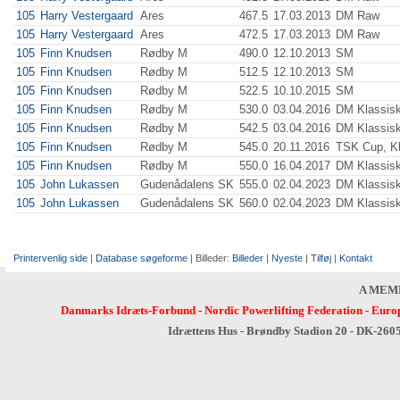
105
Harry Vestergaard
Ares
467.5
17.03.2013
DM Raw
105
Harry Vestergaard
Ares
472.5
17.03.2013
DM Raw
105
Finn Knudsen
Rødby M
490.0
12.10.2013
SM
105
Finn Knudsen
Rødby M
512.5
12.10.2013
SM
105
Finn Knudsen
Rødby M
522.5
10.10.2015
SM
105
Finn Knudsen
Rødby M
530.0
03.04.2016
DM Klassis
105
Finn Knudsen
Rødby M
542.5
03.04.2016
DM Klassis
105
Finn Knudsen
Rødby M
545.0
20.11.2016
TSK Cup, Kl
105
Finn Knudsen
Rødby M
550.0
16.04.2017
DM Klassis
105
John Lukassen
Gudenådalens SK
555.0
02.04.2023
DM Klassisk
105
John Lukassen
Gudenådalens SK
560.0
02.04.2023
DM Klassisk
Printervenlig side
|
Database søgeforme
| Billeder:
Billeder
|
Nyeste
|
Tilføj
|
Kontakt
A MEM
Danmarks Idræts-Forbund
-
Nordic Powerlifting Federation
-
Europ
Idrættens Hus - Brøndby Stadion 20 - DK-260