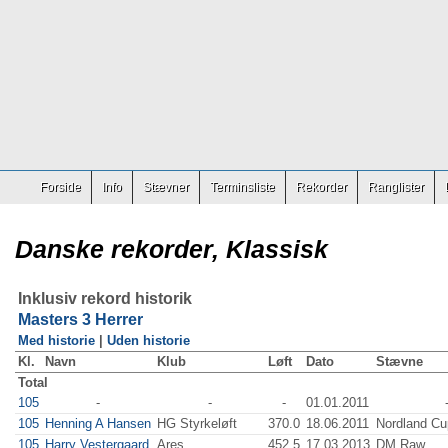
Forside
Info
Stævner
Terminsliste
Rekorder
Ranglister
Danske rekorder, Klassisk
Inklusiv rekord historik
Masters 3 Herrer
Med historie
|
Uden historie
Kl.
Navn
Klub
Løft
Dato
Stævne
Total
105
-
-
-
01.01.2011
105
Henning A Hansen
HG Styrkeløft
370.0
18.06.2011
Nordland Cu
105
Harry Vestergaard
Ares
452.5
17.03.2013
DM Raw