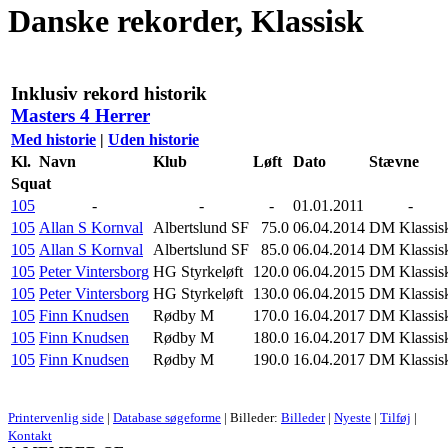
Danske rekorder, Klassisk
Inklusiv rekord historik
Masters 4 Herrer
Med historie
|
Uden historie
Kl.
Navn
Klub
Løft
Dato
Stævne
Squat
105
-
-
-
01.01.2011
-
105
Allan S Kornval
Albertslund SF
75.0
06.04.2014
DM Klassis
105
Allan S Kornval
Albertslund SF
85.0
06.04.2014
DM Klassis
105
Peter Vintersborg
HG Styrkeløft
120.0
06.04.2015
DM Klassis
105
Peter Vintersborg
HG Styrkeløft
130.0
06.04.2015
DM Klassis
105
Finn Knudsen
Rødby M
170.0
16.04.2017
DM Klassis
105
Finn Knudsen
Rødby M
180.0
16.04.2017
DM Klassis
105
Finn Knudsen
Rødby M
190.0
16.04.2017
DM Klassis
Printervenlig side
|
Database søgeforme
| Billeder:
Billeder
|
Nyeste
|
Tilføj
|
Kontakt