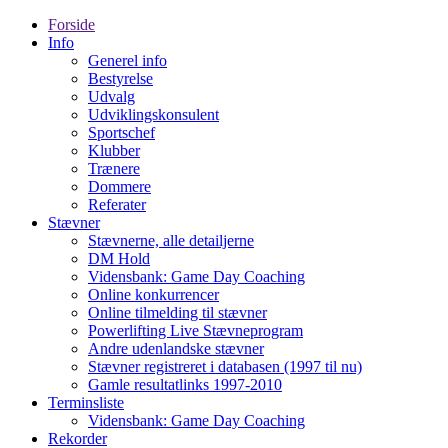
Forside
Info
Generel info
Bestyrelse
Udvalg
Udviklingskonsulent
Sportschef
Klubber
Trænere
Dommere
Referater
Stævner
Stævnerne, alle detailjerne
DM Hold
Vidensbank: Game Day Coaching
Online konkurrencer
Online tilmelding til stævner
Powerlifting Live Stævneprogram
Andre udenlandske stævner
Stævner registreret i databasen (1997 til nu)
Gamle resultatlinks 1997-2010
Terminsliste
Vidensbank: Game Day Coaching
Rekorder