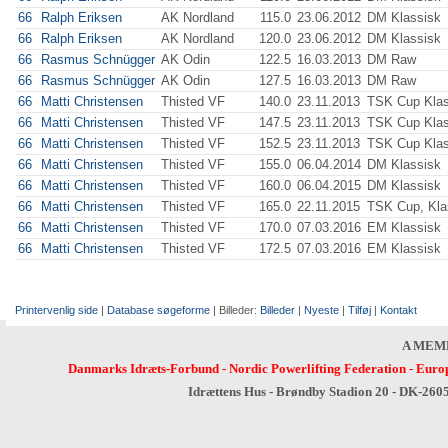
66
Ralph Eriksen
AK Nordland
115.0
23.06.2012
DM Klassisk
66
Ralph Eriksen
AK Nordland
120.0
23.06.2012
DM Klassisk
66
Rasmus Schnügger
AK Odin
122.5
16.03.2013
DM Raw
66
Rasmus Schnügger
AK Odin
127.5
16.03.2013
DM Raw
66
Matti Christensen
Thisted VF
140.0
23.11.2013
TSK Cup Klas
66
Matti Christensen
Thisted VF
147.5
23.11.2013
TSK Cup Klas
66
Matti Christensen
Thisted VF
152.5
23.11.2013
TSK Cup Klas
66
Matti Christensen
Thisted VF
155.0
06.04.2014
DM Klassisk
66
Matti Christensen
Thisted VF
160.0
06.04.2015
DM Klassisk
66
Matti Christensen
Thisted VF
165.0
22.11.2015
TSK Cup, Kla
66
Matti Christensen
Thisted VF
170.0
07.03.2016
EM Klassisk
66
Matti Christensen
Thisted VF
172.5
07.03.2016
EM Klassisk
Printervenlig side
|
Database søgeforme
| Billeder:
Billeder
|
Nyeste
|
Tilføj
|
Kontakt
A MEM
Danmarks Idræts-Forbund
-
Nordic Powerlifting Federation
-
Europ
Idrættens Hus - Brøndby Stadion 20 - DK-260