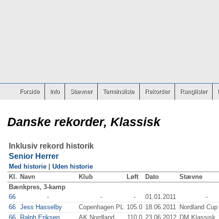
Forside
Info
Stævner
Terminsliste
Rekorder
Ranglister
Danske rekorder, Klassisk
Inklusiv rekord historik
Senior Herrer
Med historie
|
Uden historie
Kl.
Navn
Klub
Løft
Dato
Stævne
Bænkpres, 3-kamp
66
-
-
-
01.01.2011
-
66
Jess Hasselby
Copenhagen PL
105.0
18.06.2011
Nordland Cup
66
Ralph Eriksen
AK Nordland
110.0
23.06.2012
DM Klassisk