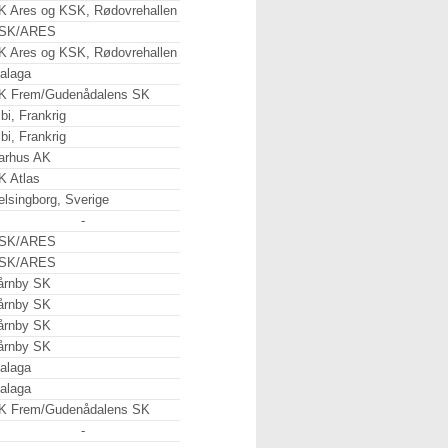
K Ares og KSK, Rødovrehallen
SK/ARES
K Ares og KSK, Rødovrehallen
alaga
K Frem/Gudenådalens SK
bi, Frankrig
bi, Frankrig
arhus AK
K Atlas
elsingborg, Sverige
-
SK/ARES
SK/ARES
årnby SK
årnby SK
årnby SK
årnby SK
alaga
alaga
K Frem/Gudenådalens SK
-