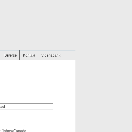
Diverse
Kontakt
Vidensbank
ted
-
-
t.Johns/Canada