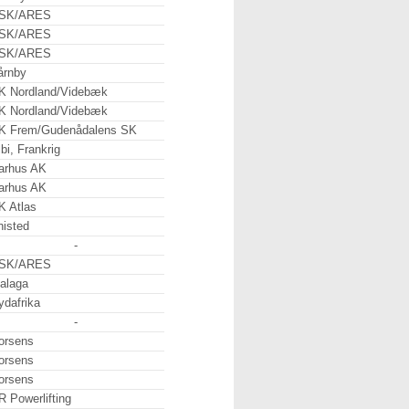
SK/ARES
SK/ARES
SK/ARES
årnby
K Nordland/Videbæk
K Nordland/Videbæk
K Frem/Gudenådalens SK
bi, Frankrig
arhus AK
arhus AK
K Atlas
histed
-
SK/ARES
alaga
ydafrika
-
orsens
orsens
orsens
R Powerlifting