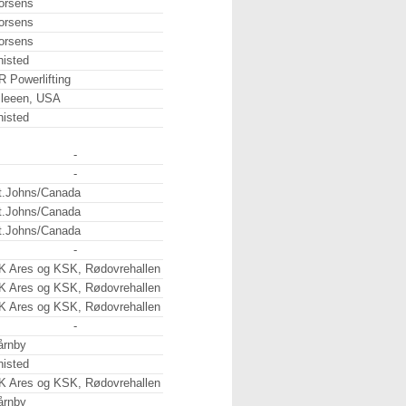
orsens
orsens
orsens
histed
R Powerlifting
ileeen, USA
histed
-
-
t.Johns/Canada
t.Johns/Canada
t.Johns/Canada
-
K Ares og KSK, Rødovrehallen
K Ares og KSK, Rødovrehallen
K Ares og KSK, Rødovrehallen
-
årnby
histed
K Ares og KSK, Rødovrehallen
årnby