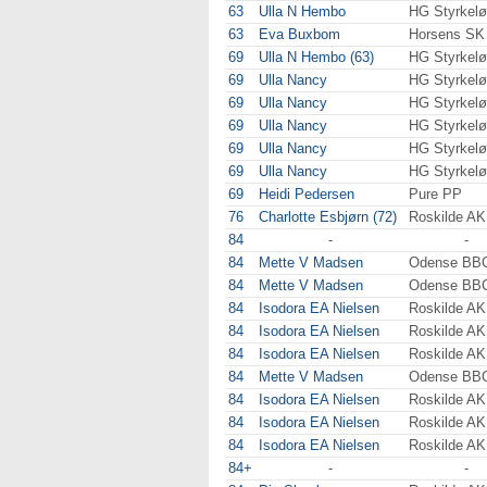
63
Ulla N Hembo
HG Styrkelø
63
Eva Buxbom
Horsens SK
69
Ulla N Hembo (63)
HG Styrkelø
69
Ulla Nancy
HG Styrkelø
69
Ulla Nancy
HG Styrkelø
69
Ulla Nancy
HG Styrkelø
69
Ulla Nancy
HG Styrkelø
69
Ulla Nancy
HG Styrkelø
69
Heidi Pedersen
Pure PP
76
Charlotte Esbjørn (72)
Roskilde AK
84
-
-
84
Mette V Madsen
Odense BB
84
Mette V Madsen
Odense BB
84
Isodora EA Nielsen
Roskilde AK
84
Isodora EA Nielsen
Roskilde AK
84
Isodora EA Nielsen
Roskilde AK
84
Mette V Madsen
Odense BB
84
Isodora EA Nielsen
Roskilde AK
84
Isodora EA Nielsen
Roskilde AK
84
Isodora EA Nielsen
Roskilde AK
84+
-
-