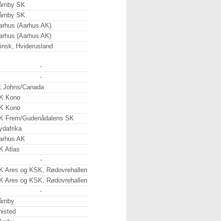
årnby SK
årnby SK
arhus (Aarhus AK)
arhus (Aarhus AK)
insk, Hviderusland
-
-
t.Johns/Canada
K Kono
K Kono
K Frem/Gudenådalens SK
ydafrika
arhus AK
K Atlas
-
K Ares og KSK, Rødovrehallen
K Ares og KSK, Rødovrehallen
-
årnby
histed