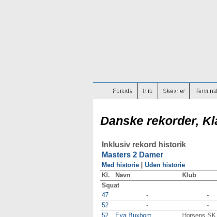
Forside
Info
Stævner
Terminsl
Danske rekorder, Kl
Inklusiv rekord historik
Masters 2 Damer
Med historie
|
Uden historie
Kl.
Navn
Klub
Squat
47
-
-
52
-
-
52
Eva Buxbom
Horsens SK