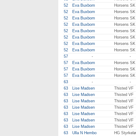
52
Eva Buxbom
Horsens SK
52
Eva Buxbom
Horsens SK
52
Eva Buxbom
Horsens SK
52
Eva Buxbom
Horsens SK
52
Eva Buxbom
Horsens SK
52
Eva Buxbom
Horsens SK
52
Eva Buxbom
Horsens SK
52
Eva Buxbom
Horsens SK
57
-
-
57
Eva Buxbom
Horsens SK
57
Eva Buxbom
Horsens SK
57
Eva Buxbom
Horsens SK
63
-
-
63
Lise Madsen
Thisted VF
63
Lise Madsen
Thisted VF
63
Lise Madsen
Thisted VF
63
Lise Madsen
Thisted VF
63
Lise Madsen
Thisted VF
63
Lise Madsen
Thisted VF
63
Lise Madsen
Thisted VF
63
Ulla N Hembo
HG Styrkelø