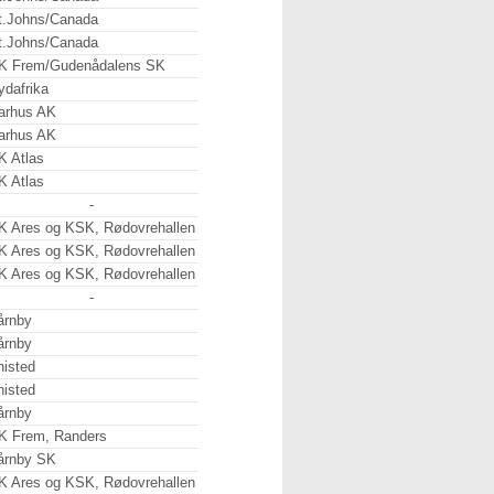
t.Johns/Canada
t.Johns/Canada
K Frem/Gudenådalens SK
ydafrika
arhus AK
arhus AK
K Atlas
K Atlas
-
K Ares og KSK, Rødovrehallen
K Ares og KSK, Rødovrehallen
K Ares og KSK, Rødovrehallen
-
årnby
årnby
histed
histed
årnby
K Frem, Randers
årnby SK
K Ares og KSK, Rødovrehallen