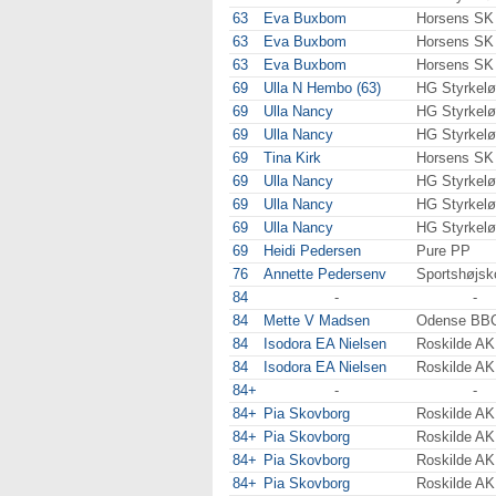
63
Eva Buxbom
Horsens SK
63
Eva Buxbom
Horsens SK
63
Eva Buxbom
Horsens SK
69
Ulla N Hembo (63)
HG Styrkelø
69
Ulla Nancy
HG Styrkelø
69
Ulla Nancy
HG Styrkelø
69
Tina Kirk
Horsens SK
69
Ulla Nancy
HG Styrkelø
69
Ulla Nancy
HG Styrkelø
69
Ulla Nancy
HG Styrkelø
69
Heidi Pedersen
Pure PP
76
Annette Pedersenv
Sportshøjsk
84
-
-
84
Mette V Madsen
Odense BB
84
Isodora EA Nielsen
Roskilde AK
84
Isodora EA Nielsen
Roskilde AK
84+
-
-
84+
Pia Skovborg
Roskilde AK
84+
Pia Skovborg
Roskilde AK
84+
Pia Skovborg
Roskilde AK
84+
Pia Skovborg
Roskilde AK