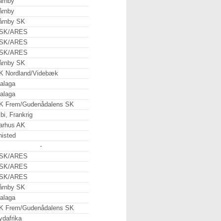
årnby
årnby
årnby SK
SK/ARES
SK/ARES
SK/ARES
årnby SK
K Nordland/Videbæk
alaga
alaga
K Frem/Gudenådalens SK
bi, Frankrig
arhus AK
histed
-
SK/ARES
SK/ARES
SK/ARES
årnby SK
alaga
K Frem/Gudenådalens SK
ydafrika