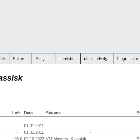
iste
Rekorder
Ranglister
Landshold
Masterudvalget
Programmer
assisk
Løft
Dato
Stævne
S
-
01.01.2011
-
-
01.01.2011
-
95.0
09.10.2022
VM Masters, Klassisk
S