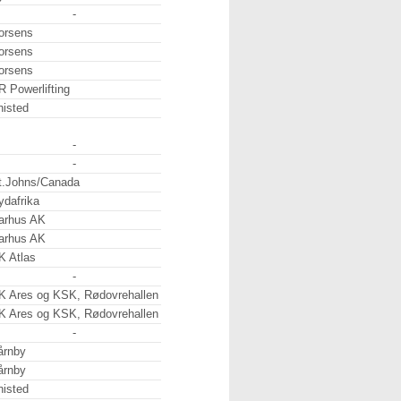
-
orsens
orsens
orsens
R Powerlifting
histed
-
-
t.Johns/Canada
ydafrika
arhus AK
arhus AK
K Atlas
-
K Ares og KSK, Rødovrehallen
K Ares og KSK, Rødovrehallen
-
årnby
årnby
histed